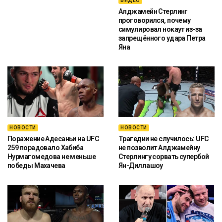
ВИДЕО
Алджамейн Стерлинг
проговорился, почему
симулировал нокаут из-за
запрещённого удара Петра
Яна
НОВОСТИ
НОВОСТИ
Поражение Адесаньи на UFC
Трагедии не случилось: UFC
259 порадовало Хабиба
не позволит Алджамейну
Нурмагомедова не меньше
Стерлингу сорвать супербой
победы Махачева
Ян-Диллашоу