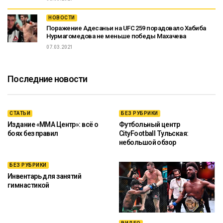
НОВОСТИ
Поражение Адесаньи на UFC 259 порадовало Хабиба
Нурмагомедова не меньше победы Махачева
07.03.2021
Последние новости
СТАТЬИ
БЕЗ РУБРИКИ
Издание «ММА Центр»: всё о
Футбольный центр
боях без правил
CityFootball Тульская:
небольшой обзор
БЕЗ РУБРИКИ
Инвентарь для занятий
гимнастикой