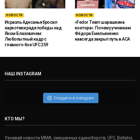
НОВОСТИ
НОВОСТИ
Исраэль Адесанья бросил
«Fedor Team шарашкина
наркотики ради победы над
контора»: Почему ученикам
Яном Блаховичем:
Фёдора Емельяненко
Любопытный кадр с
навсегда закрыт путь в ACA
главного боя UFC 259
НАШ INSTAGRAM
Следуйте в Instagram
КТО МЫ?
Узнавай новости ММА, смешанных единоборств, UFC, Bellator,