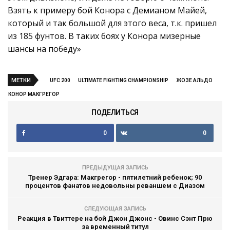
Взять к примеру бой Конора с Демианом Майей,
который и так большой для этого веса, т.к. пришел
из 185 фунтов. В таких боях у Конора мизерные
шансы на победу»
МЕТКИ
UFC 200
ULTIMATE FIGHTING CHAMPIONSHIP
ЖОЗЕ АЛЬДО
КОНОР МАКГРЕГОР
ПОДЕЛИТЬСЯ
0
0
ПРЕДЫДУЩАЯ ЗАПИСЬ
Тренер Эдгара: Макгрегор - пятилетний ребенок; 90
процентов фанатов недовольны реваншем с Диазом
СЛЕДУЮЩАЯ ЗАПИСЬ
Реакция в Твиттере на бой Джон Джонс - Овинс Сэнт Прю
за временный титул