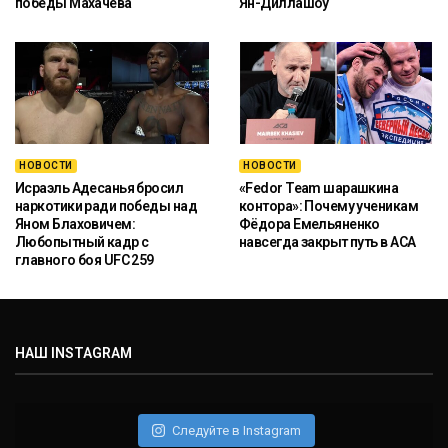
победы Махачева
Ян-Диллашоу
НОВОСТИ
НОВОСТИ
Исраэль Адесанья бросил
«Fedor Team шарашкина
наркотики ради победы над
контора»: Почему ученикам
Яном Блаховичем:
Фёдора Емельяненко
Любопытный кадр с
навсегда закрыт путь в ACA
главного боя UFC 259
НАШ INSTAGRAM
Следуйте в Instagram