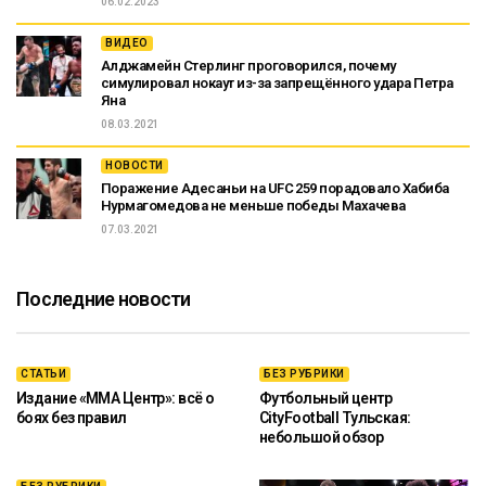
06.02.2023
ВИДЕО
Алджамейн Стерлинг проговорился, почему
симулировал нокаут из-за запрещённого удара Петра
Яна
08.03.2021
НОВОСТИ
Поражение Адесаньи на UFC 259 порадовало Хабиба
Нурмагомедова не меньше победы Махачева
07.03.2021
Последние новости
СТАТЬИ
БЕЗ РУБРИКИ
Издание «ММА Центр»: всё о
Футбольный центр
боях без правил
CityFootball Тульская:
небольшой обзор