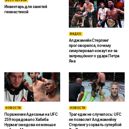
БЕЗ РУБРИКИ
Инвентарь для занятий
гимнастикой
ВИДЕО
Алджамейн Стерлинг
проговорился, почему
симулировал нокаут из-за
запрещённого удара Петра
Яна
НОВОСТИ
НОВОСТИ
Поражение Адесаньи на UFC
Трагедии не случилось: UFC
259 порадовало Хабиба
не позволит Алджамейну
Нурмагомедова не меньше
Стерлингу сорвать супербой