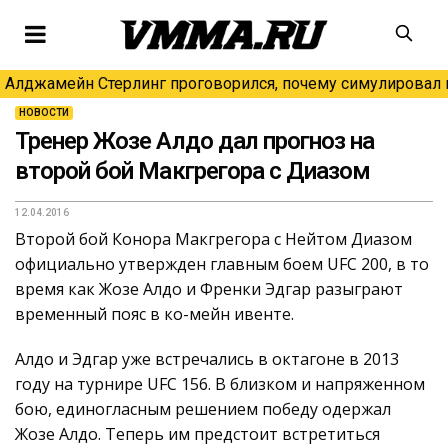
Алджамейн Стерлинг проговорился, почему симулировал н
НОВОСТИ
Тренер Жозе Алдо дал прогноз на
второй бой Макгрегора с Диазом
12.04.2016
Второй бой Конора Макгрегора с Нейтом Диазом
официально утвержден главным боем UFC 200, в то
время как Жозе Алдо и Френки Эдгар разыграют
временный пояс в ко-мейн ивенте.
Алдо и Эдгар уже встречались в октагоне в 2013
году на турнире UFC 156. В близком и напряженном
бою, единогласным решением победу одержал
Жозе Алдо. Теперь им предстоит встретиться