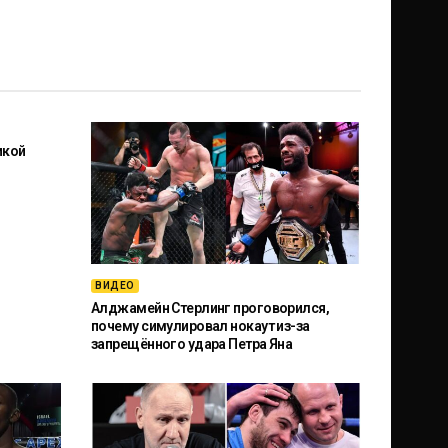
икой
ВИДЕО
Алджамейн Стерлинг проговорился,
почему симулировал нокаут из-за
запрещённого удара Петра Яна