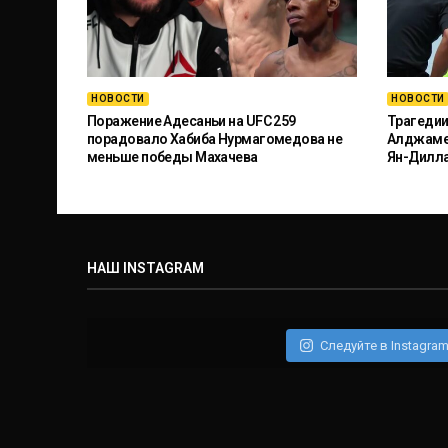
НОВОСТИ
НОВОСТИ
Поражение Адесаньи на UFC 259
Трагедии
порадовало Хабиба Нурмагомедова не
Алджамей
меньше победы Махачева
Ян-Дилл
НАШ INSTAGRAM
Следуйте в Instagra