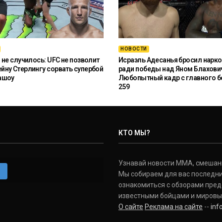
НОВОСТИ
 не случилось: UFC не позволит
Исраэль Адесанья бросил нарко
ну Стерлингу сорвать супербой
ради победы над Яном Блахови
ашоу
Любопытный кадр с главного б
259
КТО МЫ?
Узнавай новости ММА, смешанных
m
Мы собираем для вас последни
ознакомиться с обзорами пред
известными бойцами и мировы
О сайте
Реклама на сайте
--
in