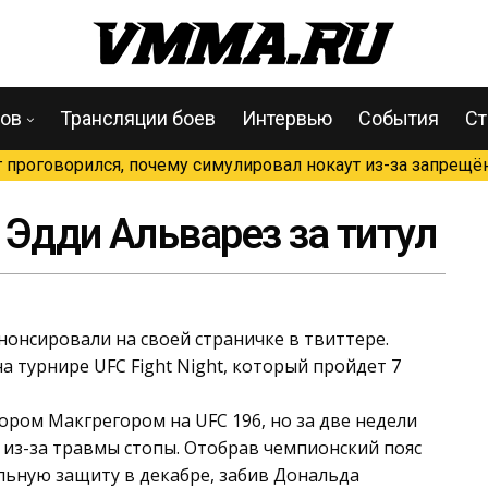
цов
Трансляции боев
Интервью
События
Ст
проговорился, почему симулировал нокаут из-за запрещён
 Эдди Альварез за титул
нонсировали на своей страничке в твиттере.
а турнире UFC Fight Night, который пройдет 7
нором Макгрегором на UFC 196, но за две недели
я из-за травмы стопы. Отобрав чемпионский пояс
льную защиту в декабре, забив Дональда