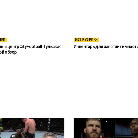
ИКИ
БЕЗ РУБРИКИ
й центр CityFootball Тульская:
Инвентарь для занятий гимнаст
ой обзор