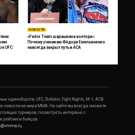
НОВОСТИ
тики
«Fedor Team шарашкина контора»:
чем:
Почему ученикам Фёдора Емельяненко
оя UFC
навсегда закрыт путь в ACA
 единоборств, UFC, Bellator, Fight Nights, M-1, ACB.
е новости из мира ММА. На сайте вы всегда сможете
стоящих турниров, посмотреть интервью с
е рейтинги бойцов.
fo@vmma.ru