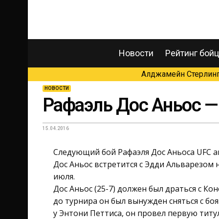
Новости
Рейтинг бой
Алджамейн Стерлинг 
НОВОСТИ
Рафаэль Дос Аньос —
15.04.2016
Следующий бой Рафаэля Дос Аньоса UFC а
Дос Аньос встретится с Эдди Альварезом н
июля.
Дос Аньос (25-7) должен был драться с Ко
до турнира он был вынужден сняться с бо
у Энтони Петтиса, он провел первую титу