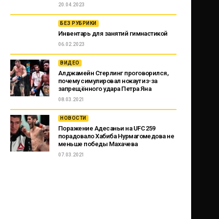
20.04.2023
БЕЗ РУБРИКИ
Инвентарь для занятий гимнастикой
06.02.2023
ВИДЕО
Алджамейн Стерлинг проговорился,
почему симулировал нокаут из-за
запрещённого удара Петра Яна
08.03.2021
НОВОСТИ
Поражение Адесаньи на UFC 259
порадовало Хабиба Нурмагомедова не
меньше победы Махачева
07.03.2021