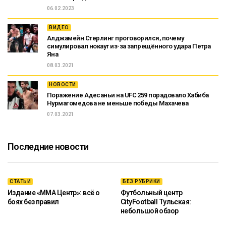
06.02.2023
ВИДЕО
Алджамейн Стерлинг проговорился, почему
симулировал нокаут из-за запрещённого удара Петра
Яна
08.03.2021
НОВОСТИ
Поражение Адесаньи на UFC 259 порадовало Хабиба
Нурмагомедова не меньше победы Махачева
07.03.2021
Последние новости
СТАТЬИ
БЕЗ РУБРИКИ
Издание «ММА Центр»: всё о
Футбольный центр
боях без правил
CityFootball Тульская:
небольшой обзор