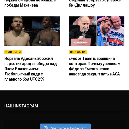
Нурмагомедова не меньше
Стерлингу сорвать супербой
победы Махачева
Ян-Диллашоу
НОВОСТИ
НОВОСТИ
Исраэль Адесанья бросил
«Fedor Team шарашкина
наркотики ради победы над
контора»: Почему ученикам
Яном Блаховичем:
Фёдора Емельяненко
Любопытный кадр с
навсегда закрыт путь в ACA
главного боя UFC 259
НАШ INSTAGRAM
Следуйте в Instagram