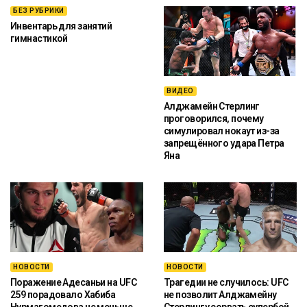
БЕЗ РУБРИКИ
Инвентарь для занятий
гимнастикой
ВИДЕО
Алджамейн Стерлинг
проговорился, почему
симулировал нокаут из-за
запрещённого удара Петра
Яна
НОВОСТИ
НОВОСТИ
Поражение Адесаньи на UFC
Трагедии не случилось: UFC
259 порадовало Хабиба
не позволит Алджамейну