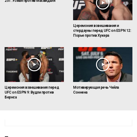
251: Усман против Масвидаля
Церемония взвешивания и
стердауны перед UFC on ESPN 12:
Порье против Хукера
Церемония взвешивания перед
Мотивирующая речь Чейла
UFC on ESPN 9: Вудли против
Соннена
Бернса