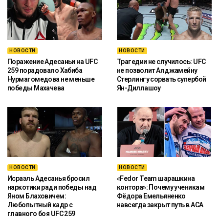
НОВОСТИ
НОВОСТИ
Поражение Адесаньи на UFC
Трагедии не случилось: UFC
259 порадовало Хабиба
не позволит Алджамейну
Нурмагомедова не меньше
Стерлингу сорвать супербой
победы Махачева
Ян-Диллашоу
НОВОСТИ
НОВОСТИ
Исраэль Адесанья бросил
«Fedor Team шарашкина
наркотики ради победы над
контора»: Почему ученикам
Яном Блаховичем:
Фёдора Емельяненко
Любопытный кадр с
навсегда закрыт путь в ACA
главного боя UFC 259