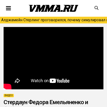
Алджамейн Стерлинг проговорился, почему симулировал н
ВИДЕО
Стердаун Федора Емельяненко и