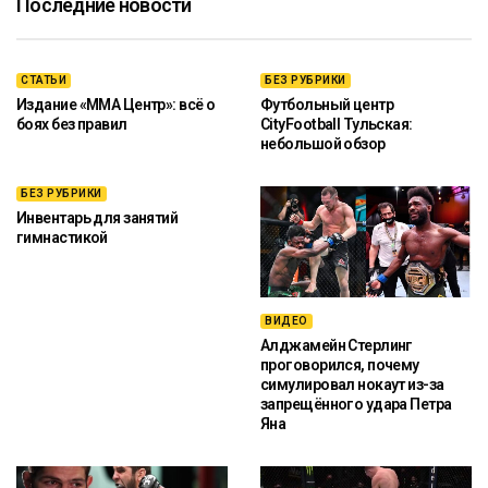
Последние новости
СТАТЬИ
БЕЗ РУБРИКИ
Издание «ММА Центр»: всё о
Футбольный центр
боях без правил
CityFootball Тульская:
небольшой обзор
БЕЗ РУБРИКИ
Инвентарь для занятий
гимнастикой
ВИДЕО
Алджамейн Стерлинг
проговорился, почему
симулировал нокаут из-за
запрещённого удара Петра
Яна