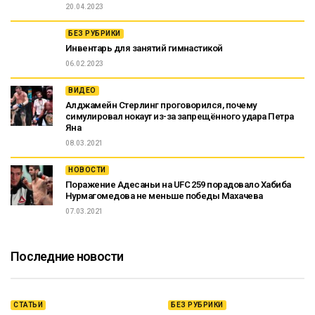
20.04.2023
БЕЗ РУБРИКИ
Инвентарь для занятий гимнастикой
06.02.2023
ВИДЕО
Алджамейн Стерлинг проговорился, почему
симулировал нокаут из-за запрещённого удара Петра
Яна
08.03.2021
НОВОСТИ
Поражение Адесаньи на UFC 259 порадовало Хабиба
Нурмагомедова не меньше победы Махачева
07.03.2021
Последние новости
СТАТЬИ
БЕЗ РУБРИКИ