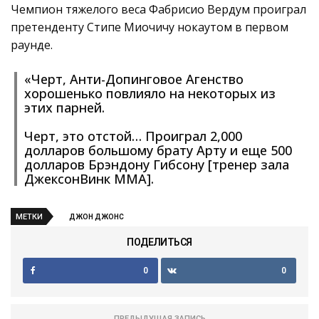
Чемпион тяжелого веса Фабрисио Вердум проиграл
претенденту Стипе Миочичу нокаутом в первом
раунде.
«Черт, Анти-Допинговое Агенство
хорошенько повлияло на некоторых из
этих парней.
Черт, это отстой… Проиграл 2,000
долларов большому брату Арту и еще 500
долларов Брэндону Гибсону [тренер зала
ДжексонВинк ММА].
МЕТКИ
ДЖОН ДЖОНС
ПОДЕЛИТЬСЯ
0
0
ПРЕДЫДУЩАЯ ЗАПИСЬ