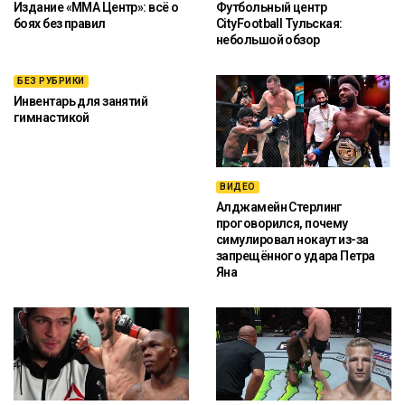
Издание «ММА Центр»: всё о
Футбольный центр
боях без правил
CityFootball Тульская:
небольшой обзор
БЕЗ РУБРИКИ
Инвентарь для занятий
гимнастикой
ВИДЕО
Алджамейн Стерлинг
проговорился, почему
симулировал нокаут из-за
запрещённого удара Петра
Яна