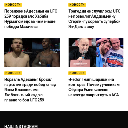
НОВОСТИ
НОВОСТИ
Поражение Адесаньи на UFC
Трагедии не случилось: UFC
259 порадовало Хабиба
не позволит Алджамейну
Нурмагомедова не меньше
Стерлингу сорвать супербой
победы Махачева
Ян-Диллашоу
НОВОСТИ
НОВОСТИ
Исраэль Адесанья бросил
«Fedor Team шарашкина
наркотики ради победы над
контора»: Почему ученикам
Яном Блаховичем:
Фёдора Емельяненко
Любопытный кадр с
навсегда закрыт путь в ACA
главного боя UFC 259
НАШ INSTAGRAM