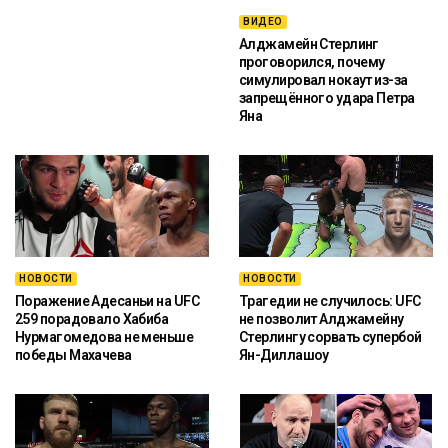
ВИДЕО
Алджамейн Стерлинг
проговорился, почему
симулировал нокаут из-за
запрещённого удара Петра
Яна
НОВОСТИ
НОВОСТИ
Поражение Адесаньи на UFC
Трагедии не случилось: UFC
259 порадовало Хабиба
не позволит Алджамейну
Нурмагомедова не меньше
Стерлингу сорвать супербой
победы Махачева
Ян-Диллашоу