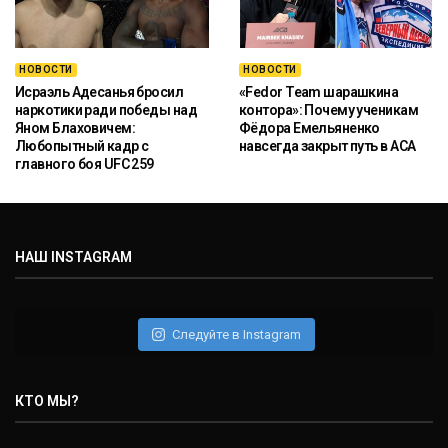
НОВОСТИ
НОВОСТИ
Исраэль Адесанья бросил
«Fedor Team шарашкина
наркотики ради победы над
контора»: Почему ученикам
Яном Блаховичем:
Фёдора Емельяненко
Любопытный кадр с
навсегда закрыт путь в ACA
главного боя UFC 259
НАШ INSTAGRAM
Следуйте в Instagram
КТО МЫ?