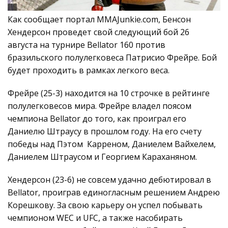
Как сообщает портал MMAJunkie.com, Бенсон
Хендерсон проведет свой следующий бой 26
августа на турнире Bellator 160 против
бразильского полулегковеса Патрисио Фрейре. Бой
будет проходить в рамках легкого веса.
Фрейре (25-3) находится на 10 строчке в рейтинге
полулегковесов мира. Фрейре владел поясом
чемпиона Bellator до того, как проиграл его
Даниелю Штраусу в прошлом году. На его счету
победы над Пэтом Карреном, Даниелем Вайхелем,
Даниелем Штраусом и Георгием Караханяном.
Хендерсон (23-6) не совсем удачно дебютировал в
Bellator, проиграв единогласным решением Андрею
Корешкову. За свою карьеру он успел побывать
чемпионом WEC и UFC, а также насобирать