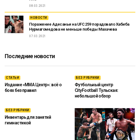
08.03.2021
НОВОСТИ
Поражение Адесаньи на UFC 259 порадовало Хабиба
Нурмагомедова не меньше победы Махачева
07.03.2021
Последние новости
СТАТЬИ
БЕЗ РУБРИКИ
Издание «ММА Центр»: всё о
Футбольный центр
боях без правил
CityFootball Тульская:
небольшой обзор
БЕЗ РУБРИКИ
Инвентарь для занятий
гимнастикой