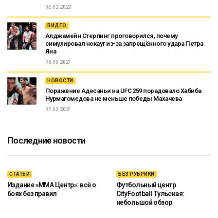
06.02.2023
ВИДЕО
Алджамейн Стерлинг проговорился, почему
симулировал нокаут из-за запрещённого удара Петра
Яна
08.03.2021
НОВОСТИ
Поражение Адесаньи на UFC 259 порадовало Хабиба
Нурмагомедова не меньше победы Махачева
07.03.2021
Последние новости
СТАТЬИ
БЕЗ РУБРИКИ
Издание «ММА Центр»: всё о
Футбольный центр
боях без правил
CityFootball Тульская:
небольшой обзор