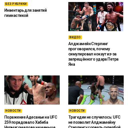
БЕЗ РУБРИКИ
Инвентарь для занятий
гимнастикой
ВИДЕО
Алджамейн Стерлинг
проговорился, почему
симулировал нокаут из-за
запрещённого удара Петра
Яна
НОВОСТИ
НОВОСТИ
Поражение Адесаньи на UFC
Трагедии не случилось: UFC
259 порадовало Хабиба
не позволит Алджамейну
Нурмагомедова не меньше
Стерлингу сорвать супербой