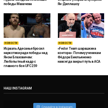
победы Махачева
Ян-Диллашоу
НОВОСТИ
НОВОСТИ
Исраэль Адесанья бросил
«Fedor Team шарашкина
наркотики ради победы над
контора»: Почему ученикам
Яном Блаховичем:
Фёдора Емельяненко
Любопытный кадр с
навсегда закрыт путь в ACA
главного боя UFC 259
НАШ INSTAGRAM
Следуйте в Instagram