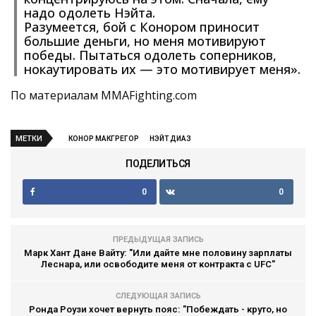
надо одолеть Нэйта.
Разумеется, бой с Конором приносит
большие деньги, но меня мотивируют
победы. Пытаться одолеть соперников,
нокаутировать их — это мотивирует меня».
По материалам MMAFighting.com
МЕТКИ
КОНОР МАКГРЕГОР
НЭЙТ ДИАЗ
ПОДЕЛИТЬСЯ
0
0
ПРЕДЫДУЩАЯ ЗАПИСЬ
Марк Хант Дане Вайту: "Или дайте мне половину зарплаты
Леснара, или освободите меня от контракта с UFC"
СЛЕДУЮЩАЯ ЗАПИСЬ
Ронда Роузи хочет вернуть пояс: "Побеждать - круто, но