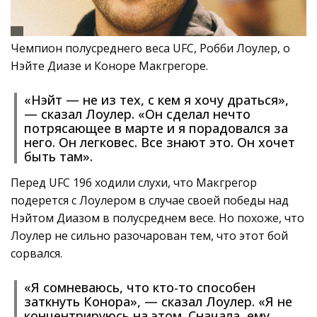
Чемпион полусреднего веса UFC, Робби Лоулер, о
Нэйте Диазе и Коноре Макгрегоре.
«Нэйт — не из тех, с кем я хочу драться»,
— сказал Лоулер. «Он сделал нечто
потрясающее в марте и я порадовался за
него. Он легковес. Все знают это. Он хочет
быть там».
Перед UFC 196 ходили слухи, что Макгрегор
подерется с Лоулером в случае своей победы над
Нэйтом Диазом в полусреднем весе. Но похоже, что
Лоулер не сильно разочарован тем, что этот бой
сорвался.
«Я сомневаюсь, что кто-то способен
заткнуть Конора», — сказал Лоулер. «Я не
концентрируюсь на этом. Сначала, ему