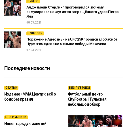
ВИДЕО
Алджамейн Стерлинг проговорился, почему
симулировал нокаут из-за запрещённого удара Петра
Яна
08.03.2021
НОВОСТИ
Поражение Адесаньи на UFC 259 порадовало Хабиба
Нурмагомедова не меньше победы Махачева
07.03.2021
Последние новости
СТАТЬИ
БЕЗ РУБРИКИ
Издание «ММА Центр»: всё о
Футбольный центр
боях без правил
CityFootball Тульская:
небольшой обзор
БЕЗ РУБРИКИ
Инвентарь для занятий