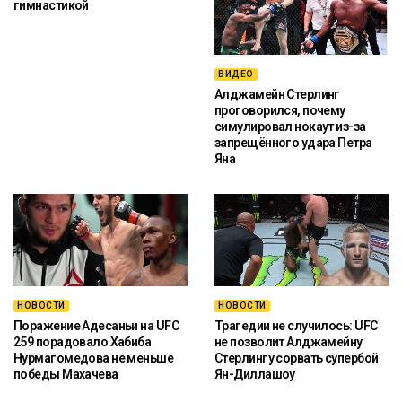
гимнастикой
ВИДЕО
Алджамейн Стерлинг
проговорился, почему
симулировал нокаут из-за
запрещённого удара Петра
Яна
НОВОСТИ
НОВОСТИ
Поражение Адесаньи на UFC
Трагедии не случилось: UFC
259 порадовало Хабиба
не позволит Алджамейну
Нурмагомедова не меньше
Стерлингу сорвать супербой
победы Махачева
Ян-Диллашоу