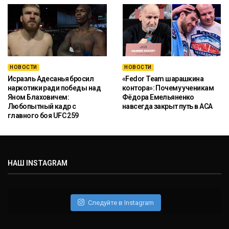
НОВОСТИ
НОВОСТИ
Исраэль Адесанья бросил
«Fedor Team шарашкина
наркотики ради победы над
контора»: Почему ученикам
Яном Блаховичем:
Фёдора Емельяненко
Любопытный кадр с
навсегда закрыт путь в ACA
главного боя UFC 259
НАШ INSTAGRAM
Следуйте в Instagram