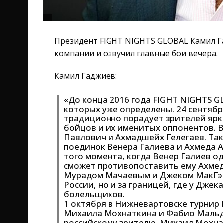
Президент FIGHT NIGHTS GLOBAL Камил Г
компании и озвучил главные бои вечера.
Камил Гаджиев:
«До конца 2016 года FIGHT NIGHTS G
которых уже определены. 24 сентябр
традиционно порадует зрителей ярк
бойцов и их именитых оппонентов. В
Павлович и Ахмадшейх Гелегаев. Та
поединок Венера Галиева и Ахмеда А
того момента, когда Венер Галиев о
сможет противопоставить ему Ахме
Мурадом Мачаевым и Джеком МакГэн
России, но и за границей, где у Дже
болельщиков.
1 октября в Нижневартовске турнир 
Михаила Мохнаткина и Фабио Мальд
российскому зрителю. Михаил Мохна