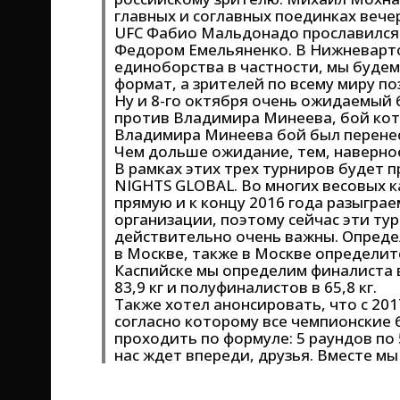
главных и соглавных поединках веч
UFC Фабио Мальдонадо прославился 
Федором Емельяненко. В Нижневарто
единоборства в частности, мы буде
формат, а зрителей по всему миру п
Ну и 8-го октября очень ожидаемый 
против Владимира Минеева, бой кот
Владимира Минеева бой был перенесен
Чем дольше ожидание, тем, наверно
В рамках этих трех турниров будет 
NIGHTS GLOBAL. Во многих весовых 
прямую и к концу 2016 года разыгра
организации, поэтому сейчас эти ту
действительно очень важны. Определ
в Москве, также в Москве определитс
Каспийске мы определим финалиста в
83,9 кг и полуфиналистов в 65,8 кг.
Также хотел анонсировать, что с 20
согласно которому все чемпионские 
проходить по формуле: 5 раундов по 
нас ждет впереди, друзья. Вместе мы