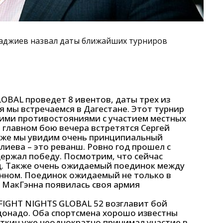
аджиев назвал даты ближайших турниров
LOBAL проведет 8 ивентов, даты трех из
я мы встречаемся в Дагестане. Этот турнир
ими противостояниями с участием местных
 главном бою вечера встретятся Сергей
кже мы увидим очень принципиальный
лиева – это реванш. Ровно год прошел с
держал победу. Посмотрим, что сейчас
д. Также очень ожидаемый поединок между
ном. Поединок ожидаемый не только в
ка МакГэнна появилась своя армия
FIGHT NIGHTS GLOBAL 52 возглавит бой
онадо. Оба спортсмена хорошо известны
ткин уже неоднократно принимал участие в