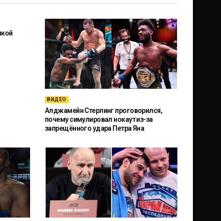
икой
ВИДЕО
Алджамейн Стерлинг проговорился,
почему симулировал нокаут из-за
запрещённого удара Петра Яна