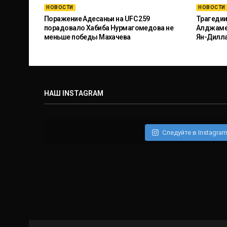
НОВОСТИ
НОВОСТИ
Поражение Адесаньи на UFC 259
Трагедии
порадовало Хабиба Нурмагомедова не
Алджамей
меньше победы Махачева
Ян-Дилл
НАШ INSTAGRAM
Следуйте в Instagra