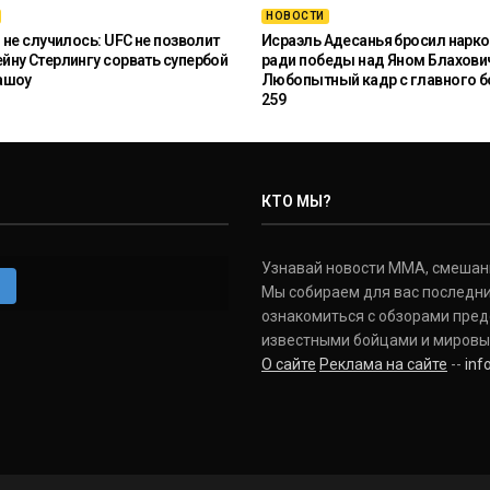
НОВОСТИ
 не случилось: UFC не позволит
Исраэль Адесанья бросил нарко
ну Стерлингу сорвать супербой
ради победы над Яном Блахови
ашоу
Любопытный кадр с главного б
259
КТО МЫ?
Узнавай новости ММА, смешанных
m
Мы собираем для вас последни
ознакомиться с обзорами пред
известными бойцами и мировы
О сайте
Реклама на сайте
--
in