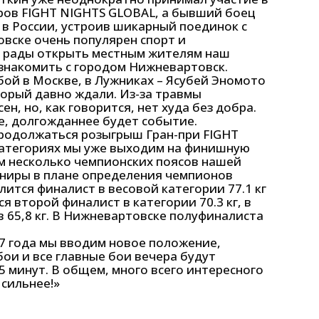
еров FIGHT NIGHTS GLOBAL, а бывший боец
в России, устроив шикарный поединок с
вске очень популярен спорт и
м рады открыть местным жителям наш
ознакомить с городом Нижневартовск.
бой в Москве, в Лужниках – Ясубей Эномото
орый давно ждали. Из-за травмы
, но, как говорится, нет худа без добра.
е, долгожданнее будет событие.
продолжаться розыгрыш Гран-при FIGHT
категориях мы уже выходим на финишную
ем несколько чемпионских поясов нашей
рниры в плане определения чемпионов
ится финалист в весовой категории 77.1 кг
я второй финалист в категории 70.3 кг, в
 65,8 кг. В Нижневартовске полуфиналиста
17 года мы вводим новое положение,
бои и все главные бои вечера будут
5 минут. В общем, много всего интересного
 сильнее!»