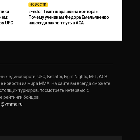
НОВОСТИ
тики
«Fedor Team шарашкина контора»:
чем:
Почему ученикам Фёдора Емельяненко
оя UFC
навсегда закрыт путь в ACA
 единоборств, UFC, Bellator, Fight Nights, M-1, ACB.
е новости из мира ММА. На сайте вы всегда сможете
стоящих турниров, посмотреть интервью с
е рейтинги бойцов.
fo@vmma.ru