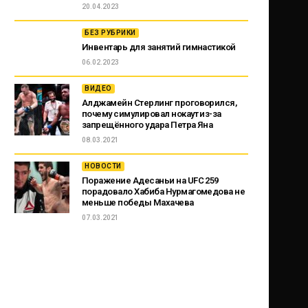
20.04.2023
БЕЗ РУБРИКИ
Инвентарь для занятий гимнастикой
06.02.2023
ВИДЕО
Алджамейн Стерлинг проговорился,
почему симулировал нокаут из-за
запрещённого удара Петра Яна
08.03.2021
НОВОСТИ
Поражение Адесаньи на UFC 259
порадовало Хабиба Нурмагомедова не
меньше победы Махачева
07.03.2021