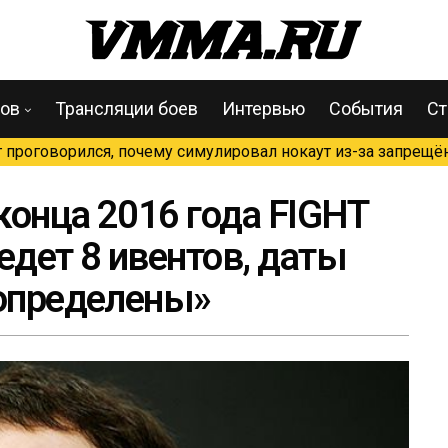
цов
Трансляции боев
Интервью
События
Ст
проговорился, почему симулировал нокаут из-за запрещён
конца 2016 года FIGHT
дет 8 ивентов, даты
 определены»