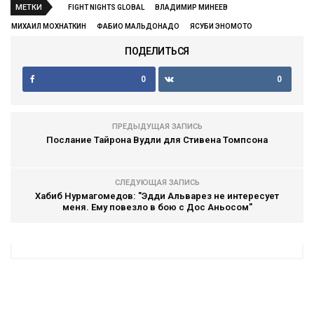
МЕТКИ
FIGHT NIGHTS GLOBAL
ВЛАДИМИР МИНЕЕВ
МИХАИЛ МОХНАТКИН
ФАБИО МАЛЬДОНАДО
ЯСУБИ ЭНОМОТО
ПОДЕЛИТЬСЯ
0
0
ПРЕДЫДУЩАЯ ЗАПИСЬ
Послание Тайрона Вудли для Стивена Томпсона
СЛЕДУЮЩАЯ ЗАПИСЬ
Хабиб Нурмагомедов: "Эдди Альварез не интересует
меня. Ему повезло в бою с Дос Аньосом"