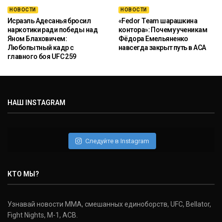
НОВОСТИ
НОВОСТИ
Исраэль Адесанья бросил
«Fedor Team шарашкина
наркотики ради победы над
контора»: Почему ученикам
Яном Блаховичем:
Фёдора Емельяненко
Любопытный кадр с
навсегда закрыт путь в ACA
главного боя UFC 259
НАШ INSTAGRAM
Следуйте в Instagram
КТО МЫ?
Узнавай новости ММА, смешанных единоборств, UFC, Bellator,
Fight Nights, M-1, ACB.