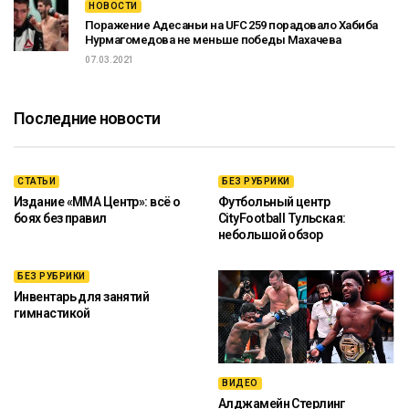
НОВОСТИ
Поражение Адесаньи на UFC 259 порадовало Хабиба
Нурмагомедова не меньше победы Махачева
07.03.2021
Последние новости
СТАТЬИ
БЕЗ РУБРИКИ
Издание «ММА Центр»: всё о
Футбольный центр
боях без правил
CityFootball Тульская:
небольшой обзор
БЕЗ РУБРИКИ
Инвентарь для занятий
гимнастикой
ВИДЕО
Алджамейн Стерлинг