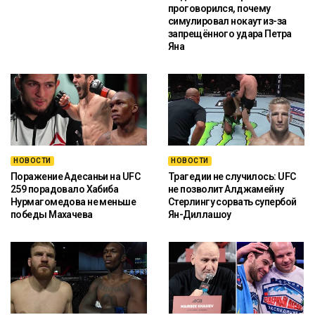
проговорился, почему
симулировал нокаут из-за
запрещённого удара Петра
Яна
НОВОСТИ
НОВОСТИ
Поражение Адесаньи на UFC
Трагедии не случилось: UFC
259 порадовало Хабиба
не позволит Алджамейну
Нурмагомедова не меньше
Стерлингу сорвать супербой
победы Махачева
Ян-Диллашоу