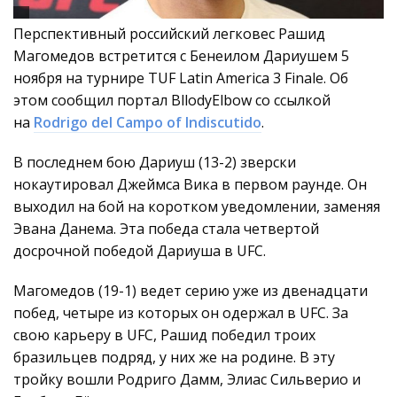
Перспективный российский легковес Рашид
Магомедов встретится с Бенеилом Дариушем 5
ноября на турнире TUF Latin America 3 Finale. Об
этом сообщил портал BllodyElbow со ссылкой
на
Rodrigo del Campo of Indiscutido
.
В последнем бою Дариуш (13-2) зверски
нокаутировал Джеймса Вика в первом раунде. Он
выходил на бой на коротком уведомлении, заменяя
Эвана Данема. Эта победа стала четвертой
досрочной победой Дариуша в UFC.
Магомедов (19-1) ведет серию уже из двенадцати
побед, четыре из которых он одержал в UFC. За
свою карьеру в UFC, Рашид победил троих
бразильцев подряд, у них же на родине. В эту
тройку вошли Родриго Дамм, Элиас Сильверио и