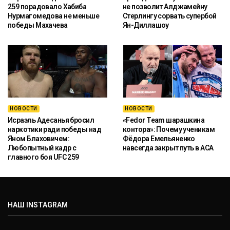
259 порадовало Хабиба
не позволит Алджамейну
Нурмагомедова не меньше
Стерлингу сорвать супербой
победы Махачева
Ян-Диллашоу
НОВОСТИ
НОВОСТИ
Исраэль Адесанья бросил
«Fedor Team шарашкина
наркотики ради победы над
контора»: Почему ученикам
Яном Блаховичем:
Фёдора Емельяненко
Любопытный кадр с
навсегда закрыт путь в ACA
главного боя UFC 259
НАШ INSTAGRAM