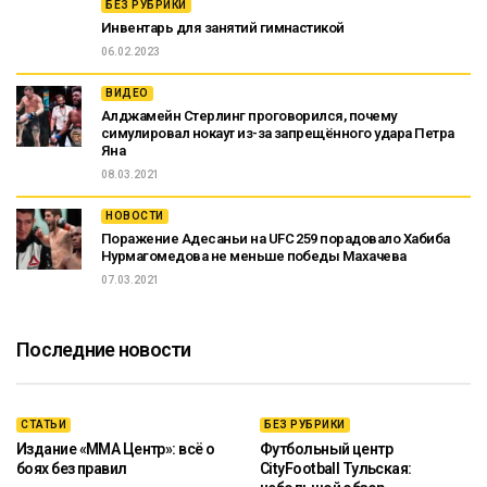
БЕЗ РУБРИКИ
Инвентарь для занятий гимнастикой
06.02.2023
ВИДЕО
Алджамейн Стерлинг проговорился, почему
симулировал нокаут из-за запрещённого удара Петра
Яна
08.03.2021
НОВОСТИ
Поражение Адесаньи на UFC 259 порадовало Хабиба
Нурмагомедова не меньше победы Махачева
07.03.2021
Последние новости
СТАТЬИ
БЕЗ РУБРИКИ
Издание «ММА Центр»: всё о
Футбольный центр
боях без правил
CityFootball Тульская: