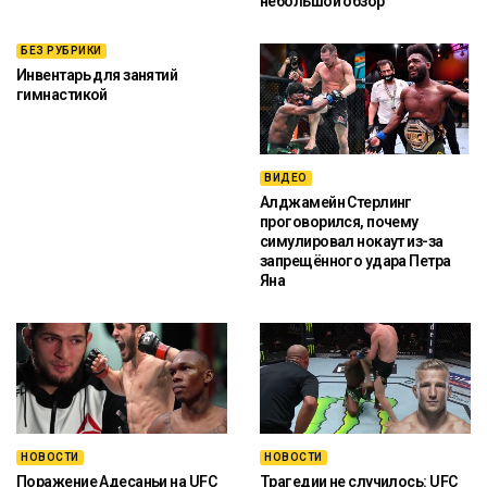
небольшой обзор
БЕЗ РУБРИКИ
Инвентарь для занятий
гимнастикой
ВИДЕО
Алджамейн Стерлинг
проговорился, почему
симулировал нокаут из-за
запрещённого удара Петра
Яна
НОВОСТИ
НОВОСТИ
Поражение Адесаньи на UFC
Трагедии не случилось: UFC