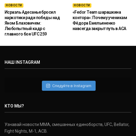
НОВОСТИ
НОВОСТИ
Исраэль Адесанья бросил
«Fedor Team шарашкина
наркотики ради победы над
контора»: Почему ученикам
Яном Блаховичем:
Фёдора Емельяненко
Любопытный кадр с
навсегда закрыт путь в ACA
главного боя UFC 259
НАШ INSTAGRAM
Следуйте в Instagram
КТО МЫ?
Узнавай новости ММА, смешанных единоборств, UFC, Bellator,
Fight Nights, M-1, ACB.