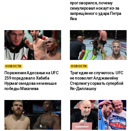
проговорился, почему
симулировал нокаут из-за
запрещённого удара Петра
Яна
НОВОСТИ
НОВОСТИ
Поражение Адесаньи на UFC
Трагедии не случилось: UFC
259 порадовало Хабиба
не позволит Алджамейну
Нурмагомедова не меньше
Стерлингу сорвать супербой
победы Махачева
Ян-Диллашоу