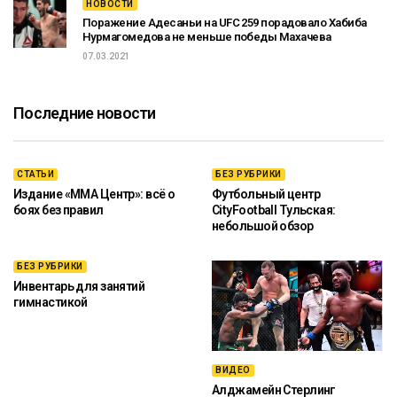
НОВОСТИ
Поражение Адесаньи на UFC 259 порадовало Хабиба
Нурмагомедова не меньше победы Махачева
07.03.2021
Последние новости
СТАТЬИ
БЕЗ РУБРИКИ
Издание «ММА Центр»: всё о
Футбольный центр
боях без правил
CityFootball Тульская:
небольшой обзор
БЕЗ РУБРИКИ
Инвентарь для занятий
гимнастикой
ВИДЕО
Алджамейн Стерлинг