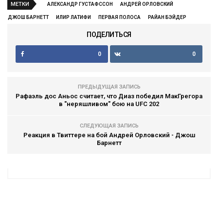
МЕТКИ
АЛЕКСАНДР ГУСТАФССОН
АНДРЕЙ ОРЛОВСКИЙ
ДЖОШ БАРНЕТТ
ИЛИР ЛАТИФИ
ПЕРВАЯ ПОЛОСА
РАЙАН БЭЙДЕР
ПОДЕЛИТЬСЯ
0
0
ПРЕДЫДУЩАЯ ЗАПИСЬ
Рафаэль дос Аньос считает, что Диаз победил МакГрегора
в "неряшливом" бою на UFC 202
СЛЕДУЮЩАЯ ЗАПИСЬ
Реакция в Твиттере на бой Андрей Орловский - Джош
Барнетт