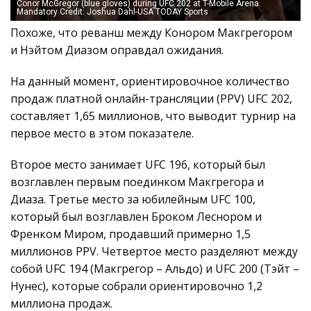
Conor McGregor (blue gloves) during UFC 202 at T-Mobile Arena.
Mandatory Credit: Joshua Dahl-USA TODAY Sports
Похоже, что реванш между Конором Макгрегором
и Нэйтом Диазом оправдал ожидания.
На данный момент, ориентировочное количество
продаж платной онлайн-трансляции (PPV) UFC 202,
составляет 1,65 миллионов, что выводит турнир на
первое место в этом показателе.
Второе место занимает UFC 196, который был
возглавлен первым поединком Макгрегора и
Диаза. Третье место за юбилейным UFC 100,
который был возглавлен Броком Леснором и
Френком Миром, продавший примерно 1,5
миллионов PPV. Четвертое место разделяют между
собой UFC 194 (Макгрегор – Альдо) и UFC 200 (Тэйт –
Нунес), которые собрали ориентировочно 1,2
миллиона продаж.