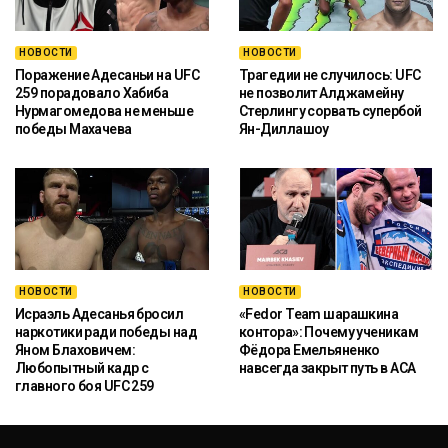
НОВОСТИ
НОВОСТИ
Поражение Адесаньи на UFC
Трагедии не случилось: UFC
259 порадовало Хабиба
не позволит Алджамейну
Нурмагомедова не меньше
Стерлингу сорвать супербой
победы Махачева
Ян-Диллашоу
НОВОСТИ
НОВОСТИ
Исраэль Адесанья бросил
«Fedor Team шарашкина
наркотики ради победы над
контора»: Почему ученикам
Яном Блаховичем:
Фёдора Емельяненко
Любопытный кадр с
навсегда закрыт путь в ACA
главного боя UFC 259