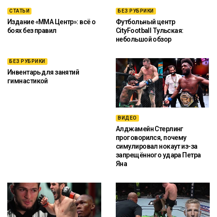
СТАТЬИ
БЕЗ РУБРИКИ
Издание «ММА Центр»: всё о
Футбольный центр
боях без правил
CityFootball Тульская:
небольшой обзор
БЕЗ РУБРИКИ
Инвентарь для занятий
гимнастикой
ВИДЕО
Алджамейн Стерлинг
проговорился, почему
симулировал нокаут из-за
запрещённого удара Петра
Яна