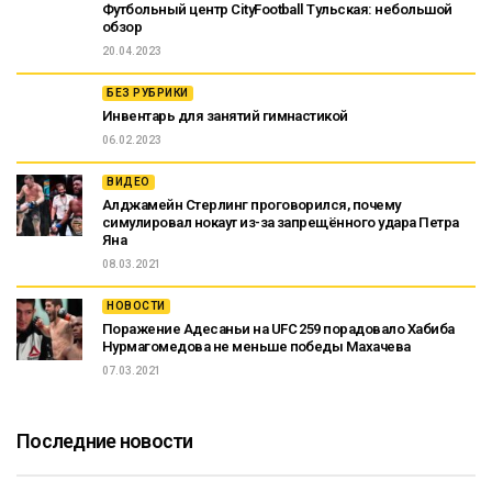
Футбольный центр CityFootball Тульская: небольшой
обзор
20.04.2023
БЕЗ РУБРИКИ
Инвентарь для занятий гимнастикой
06.02.2023
ВИДЕО
Алджамейн Стерлинг проговорился, почему
симулировал нокаут из-за запрещённого удара Петра
Яна
08.03.2021
НОВОСТИ
Поражение Адесаньи на UFC 259 порадовало Хабиба
Нурмагомедова не меньше победы Махачева
07.03.2021
Последние новости