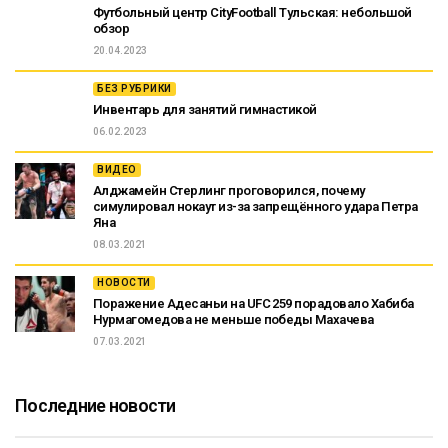
Футбольный центр CityFootball Тульская: небольшой
обзор
20.04.2023
БЕЗ РУБРИКИ
Инвентарь для занятий гимнастикой
06.02.2023
ВИДЕО
Алджамейн Стерлинг проговорился, почему
симулировал нокаут из-за запрещённого удара Петра
Яна
08.03.2021
НОВОСТИ
Поражение Адесаньи на UFC 259 порадовало Хабиба
Нурмагомедова не меньше победы Махачева
07.03.2021
Последние новости