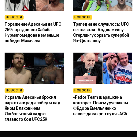
НОВОСТИ
НОВОСТИ
Поражение Адесаньи на UFC
Трагедии не случилось: UFC
259 порадовало Хабиба
не позволит Алджамейну
Нурмагомедова не меньше
Стерлингу сорвать супербой
победы Махачева
Ян-Диллашоу
НОВОСТИ
НОВОСТИ
Исраэль Адесанья бросил
«Fedor Team шарашкина
наркотики ради победы над
контора»: Почему ученикам
Яном Блаховичем:
Фёдора Емельяненко
Любопытный кадр с
навсегда закрыт путь в ACA
главного боя UFC 259