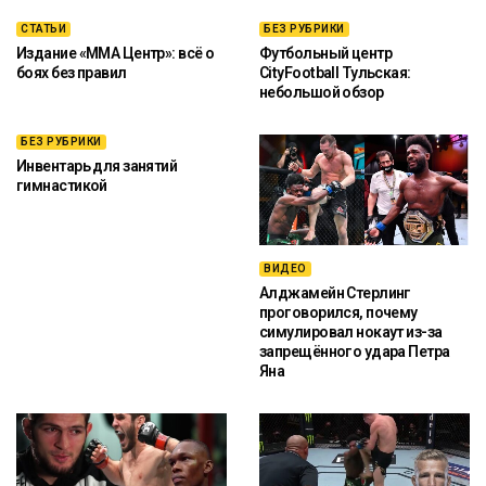
СТАТЬИ
БЕЗ РУБРИКИ
Издание «ММА Центр»: всё о
Футбольный центр
боях без правил
CityFootball Тульская:
небольшой обзор
БЕЗ РУБРИКИ
Инвентарь для занятий
гимнастикой
ВИДЕО
Алджамейн Стерлинг
проговорился, почему
симулировал нокаут из-за
запрещённого удара Петра
Яна