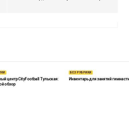
ИКИ
БЕЗ РУБРИКИ
й центр CityFootball Тульская:
Инвентарь для занятий гимнаст
ой обзор