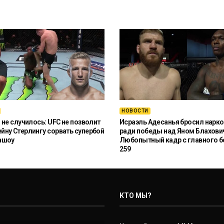
НОВОСТИ
 не случилось: UFC не позволит
Исраэль Адесанья бросил нарко
ну Стерлингу сорвать супербой
ради победы над Яном Блахови
ашоу
Любопытный кадр с главного б
259
КТО МЫ?