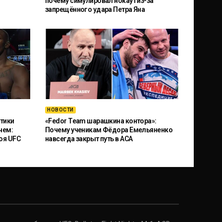
почему симулировал нокаут из-за
запрещённого удара Петра Яна
НОВОСТИ
тики
«Fedor Team шарашкина контора»:
чем:
Почему ученикам Фёдора Емельяненко
оя UFC
навсегда закрыт путь в ACA