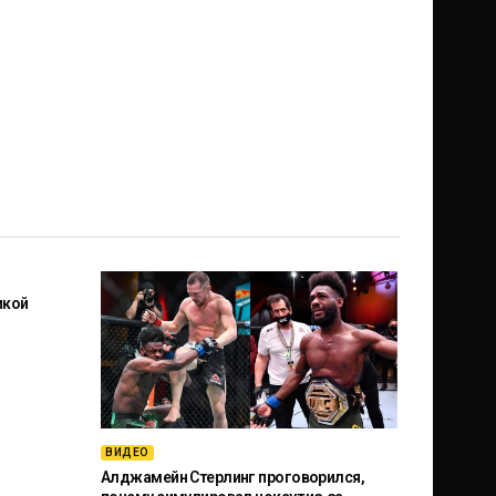
икой
ВИДЕО
Алджамейн Стерлинг проговорился,