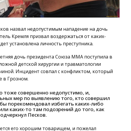
сков назвал недопустимым нападение на дочь
тель Кремля призвал воздержаться от каких-
удет установлена личность преступника.
летняя дочь президента Союза ММА поступила в
ложной детской хирургии и травматологии
чиной. Инцидент совпал с конфликтом, который
е в Грозном.
о тоже совершенно недопустимо, и,
ьных мер по выявлению того, кто совершил
я бы порекомендовал избегать каких-либо
или каких-то там подозрений до того, как
подчеркнул Песков.
яется его хорошим товарищем, и пожелал