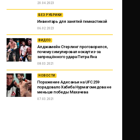
20.04.2023
БЕЗ РУБРИКИ
Инвентарь для занятий гимнастикой
06.02.2023
ВИДЕО
Алджамейн Стерлинг проговорился,
почему симулировал нокаут из-за
запрещённого удара Петра Яна
08.03.2021
НОВОСТИ
Поражение Адесаньи на UFC 259
порадовало Хабиба Нурмагомедова не
меньше победы Махачева
07.03.2021