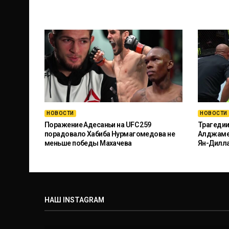
НОВОСТИ
НОВОСТИ
Поражение Адесаньи на UFC 259
Трагедии
порадовало Хабиба Нурмагомедова не
Алджамей
меньше победы Махачева
Ян-Дилл
НАШ INSTAGRAM