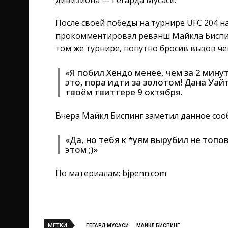
дивизиона — Гегарда Мусаси.
После своей победы на турнире UFC 204 
прокомментировал реванш Майкла Биспинг
том же турнире, попутно бросив вызов ч
«Я побил Хендо менее, чем за 2 мину
это, пора идти за золотом! Дана Уай
твоём твиттере 9 октября.
Вчера Майкл Биспинг заметил данное сооб
«Да, но тебя к *уям вырубил не топ
этом ;)»
По материалам: bjpenn.com
МЕТКИ
ГЕГАРД МУСАСИ
МАЙКЛ БИСПИНГ