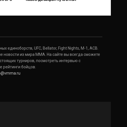
 единоборств, UFC, Bellator, Fight Nights, M-1, ACB.
е новости из мира ММА. На сайте вы всегда сможете
стоящих турниров, посмотреть интервью с
е рейтинги бойцов.
fo@vmma.ru