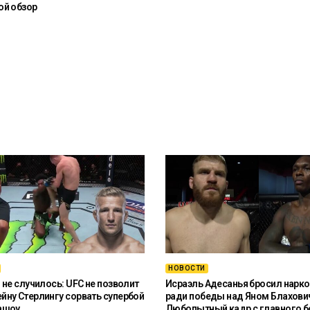
ой обзор
НОВОСТИ
 не случилось: UFC не позволит
Исраэль Адесанья бросил нарко
ну Стерлингу сорвать супербой
ради победы над Яном Блахови
ашоу
Любопытный кадр с главного б