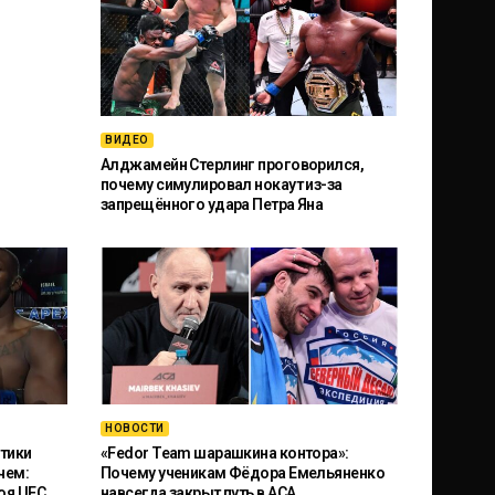
ВИДЕО
Алджамейн Стерлинг проговорился,
почему симулировал нокаут из-за
запрещённого удара Петра Яна
НОВОСТИ
тики
«Fedor Team шарашкина контора»:
чем:
Почему ученикам Фёдора Емельяненко
оя UFC
навсегда закрыт путь в ACA