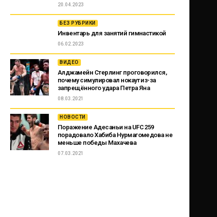
20.04.2023
БЕЗ РУБРИКИ
Инвентарь для занятий гимнастикой
06.02.2023
ВИДЕО
Алджамейн Стерлинг проговорился,
почему симулировал нокаут из-за
запрещённого удара Петра Яна
08.03.2021
НОВОСТИ
Поражение Адесаньи на UFC 259
порадовало Хабиба Нурмагомедова не
меньше победы Махачева
07.03.2021