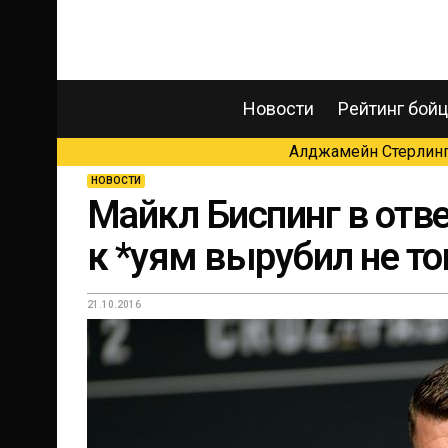
Новости
Рейтинг бой
Алджамейн Стерлинг 
НОВОСТИ
Майкл Биспинг в отве
к *уям вырубил не т
21.10.2016