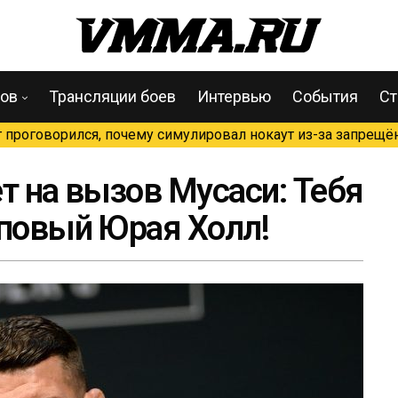
цов
Трансляции боев
Интервью
События
Ст
проговорился, почему симулировал нокаут из-за запрещён
т на вызов Мусаси: Тебя
оповый Юрая Холл!