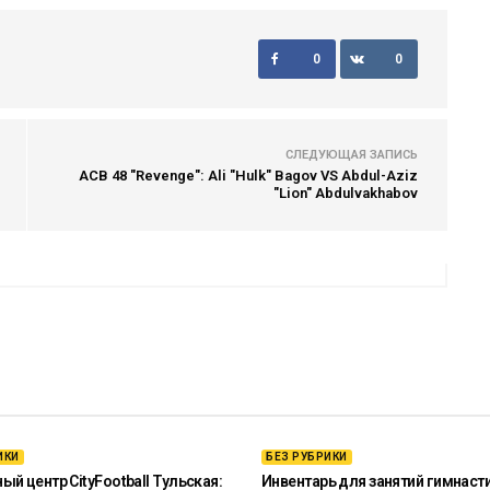
0
0
СЛЕДУЮЩАЯ ЗАПИСЬ
ACB 48 "Revenge": Ali "Hulk" Bagov VS Abdul-Aziz
"Lion" Abdulvakhabov
ИКИ
БЕЗ РУБРИКИ
й центр CityFootball Тульская:
Инвентарь для занятий гимнаст