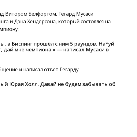
над Витором Белфортом, Гегард Мусаси
а и Дэна Хендерсона, который состоялся на
емпиону:
ты, а Биспинг прошёл с ним 5 раундов. На*уй
т, дай мне чемпиона!» — написал Мусаси в
щение и написал ответ Гегарду:
овый Юрая Холл. Давай не будем забывать об