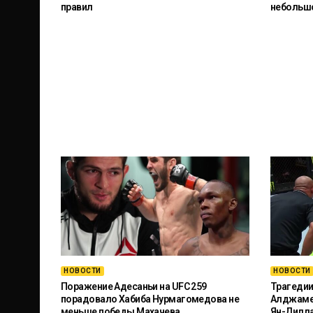
правил
небольш
НОВОСТИ
НОВОСТИ
Поражение Адесаньи на UFC 259
Трагедии
порадовало Хабиба Нурмагомедова не
Алджамей
меньше победы Махачева
Ян-Дилл