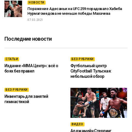
НОВОСТИ
Поражение Адесаньи на UFC 259 порадовало Хабиба
Нурмагомедова не меньше победы Махачева
07.03.2021
Последние новости
СТАТЬИ
БЕЗ РУБРИКИ
Издание «ММА Центр»: всё о
Футбольный центр
боях без правил
CityFootball Тульская:
небольшой обзор
БЕЗ РУБРИКИ
Инвентарь для занятий
гимнастикой
ВИДЕО
Алджамейн Стерлинг