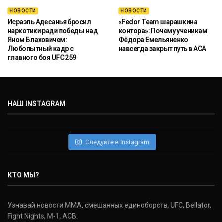
НОВОСТИ
НОВОСТИ
Исраэль Адесанья бросил
«Fedor Team шарашкина
наркотики ради победы над
контора»: Почему ученикам
Яном Блаховичем:
Фёдора Емельяненко
Любопытный кадр с
навсегда закрыт путь в ACA
главного боя UFC 259
НАШ INSTAGRAM
Следуйте в Instagram
КТО МЫ?
Узнавай новости ММА, смешанных единоборств, UFC, Bellator,
Fight Nights, M-1, ACB.