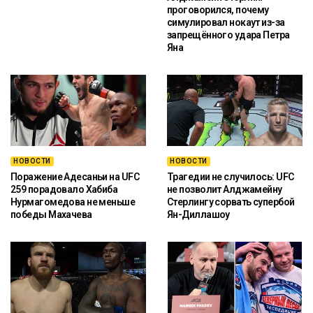
проговорился, почему
симулировал нокаут из-за
запрещённого удара Петра
Яна
НОВОСТИ
НОВОСТИ
Поражение Адесаньи на UFC
Трагедии не случилось: UFC
259 порадовало Хабиба
не позволит Алджамейну
Нурмагомедова не меньше
Стерлингу сорвать супербой
победы Махачева
Ян-Диллашоу