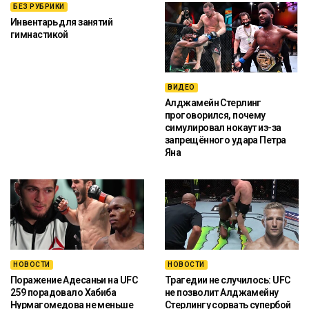
БЕЗ РУБРИКИ
Инвентарь для занятий
гимнастикой
ВИДЕО
Алджамейн Стерлинг
проговорился, почему
симулировал нокаут из-за
запрещённого удара Петра
Яна
НОВОСТИ
НОВОСТИ
Поражение Адесаньи на UFC
Трагедии не случилось: UFC
259 порадовало Хабиба
не позволит Алджамейну
Нурмагомедова не меньше
Стерлингу сорвать супербой