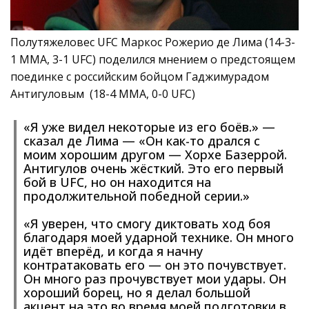
Полутяжеловес UFC Маркос Рожерио де Лима (14-3-
1 MMA, 3-1 UFC) поделился мнением о предстоящем
поединке с российским бойцом Гаджимурадом
Антигуловым (18-4 MMA, 0-0 UFC)
«Я уже видел некоторые из его боёв.» —
сказал де Лима — «Он как-то дрался с
моим хорошим другом — Хорхе Базеррой.
Антигулов очень жёсткий. Это его первый
бой в UFC, но он находится на
продолжительной победной серии.»
«Я уверен, что смогу диктовать ход боя
благодаря моей ударной технике. Он много
идёт вперёд, и когда я начну
контратаковать его — он это почувствует.
Он много раз прочувствует мои удары. Он
хороший борец, но я делал большой
акцент на это во время моей подготовки в