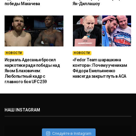
победы Махачева
Ян-Диллашоу
НОВОСТИ
НОВОСТИ
Исраэль Адесанья бросил
«Fedor Team шарашкина
наркотики ради победы над
контора»: Почему ученикам
Яном Блаховичем:
Фёдора Емельяненко
Любопытный кадр с
навсегда закрыт путь в ACA
главного боя UFC 259
НАШ INSTAGRAM
Следуйте в Instagram