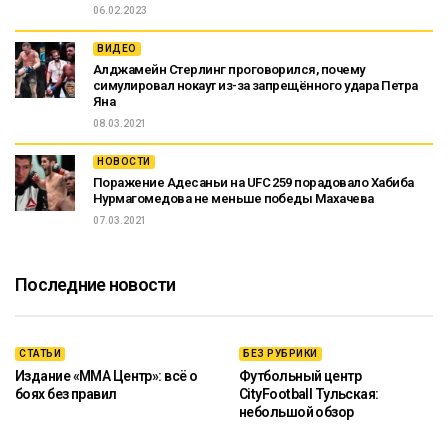
06.02.2023
ВИДЕО
Алджамейн Стерлинг проговорился, почему
симулировал нокаут из-за запрещённого удара Петра
Яна
08.03.2021
НОВОСТИ
Поражение Адесаньи на UFC 259 порадовало Хабиба
Нурмагомедова не меньше победы Махачева
07.03.2021
Последние новости
СТАТЬИ
БЕЗ РУБРИКИ
Издание «ММА Центр»: всё о
Футбольный центр
боях без правил
CityFootball Тульская:
небольшой обзор