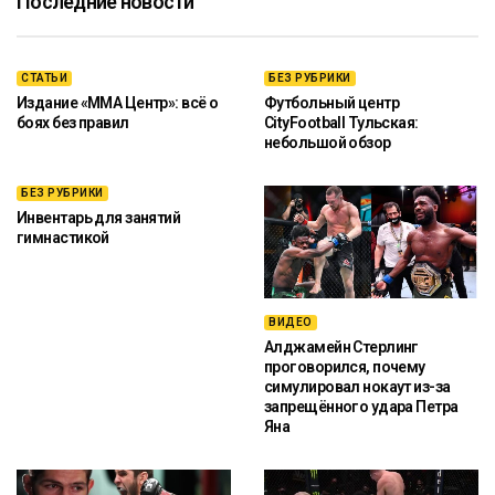
Последние новости
СТАТЬИ
БЕЗ РУБРИКИ
Издание «ММА Центр»: всё о
Футбольный центр
боях без правил
CityFootball Тульская:
небольшой обзор
БЕЗ РУБРИКИ
Инвентарь для занятий
гимнастикой
ВИДЕО
Алджамейн Стерлинг
проговорился, почему
симулировал нокаут из-за
запрещённого удара Петра
Яна