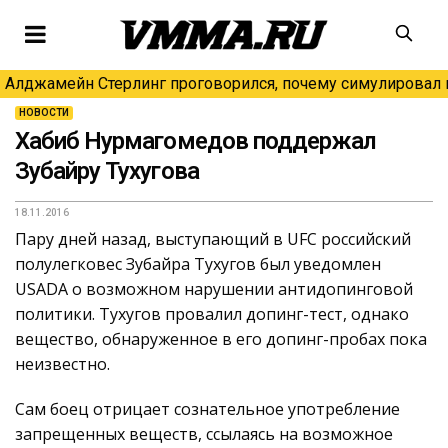
Алджамейн Стерлинг проговорился, почему симулировал н
НОВОСТИ
Хабиб Нурмагомедов поддержал
Зубайру Тухугова
18.11.2016
Пару дней назад, выступающий в UFC российский
полулегковес Зубайра Тухугов был уведомлен
USADA о возможном нарушении антидопинговой
политики. Тухугов провалил допинг-тест, однако
вещество, обнаруженное в его допинг-пробах пока
неизвестно.
Сам боец отрицает сознательное употребление
запрещенных веществ, ссылаясь на возможное