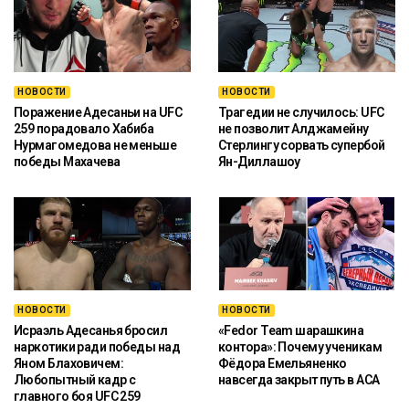
НОВОСТИ
НОВОСТИ
Поражение Адесаньи на UFC
Трагедии не случилось: UFC
259 порадовало Хабиба
не позволит Алджамейну
Нурмагомедова не меньше
Стерлингу сорвать супербой
победы Махачева
Ян-Диллашоу
НОВОСТИ
НОВОСТИ
Исраэль Адесанья бросил
«Fedor Team шарашкина
наркотики ради победы над
контора»: Почему ученикам
Яном Блаховичем:
Фёдора Емельяненко
Любопытный кадр с
навсегда закрыт путь в ACA
главного боя UFC 259