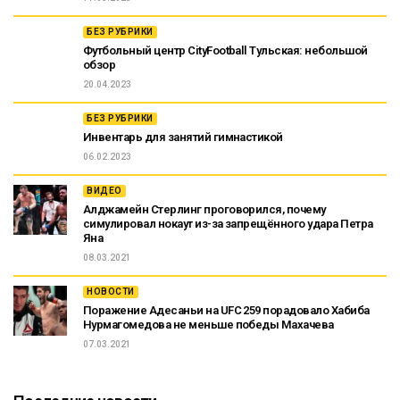
БЕЗ РУБРИКИ
Футбольный центр CityFootball Тульская: небольшой
обзор
20.04.2023
БЕЗ РУБРИКИ
Инвентарь для занятий гимнастикой
06.02.2023
ВИДЕО
Алджамейн Стерлинг проговорился, почему
симулировал нокаут из-за запрещённого удара Петра
Яна
08.03.2021
НОВОСТИ
Поражение Адесаньи на UFC 259 порадовало Хабиба
Нурмагомедова не меньше победы Махачева
07.03.2021