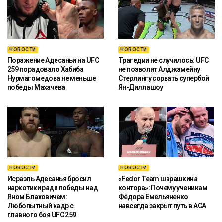
НОВОСТИ
НОВОСТИ
Поражение Адесаньи на UFC
Трагедии не случилось: UFC
259 порадовало Хабиба
не позволит Алджамейну
Нурмагомедова не меньше
Стерлингу сорвать супербой
победы Махачева
Ян-Диллашоу
НОВОСТИ
НОВОСТИ
Исраэль Адесанья бросил
«Fedor Team шарашкина
наркотики ради победы над
контора»: Почему ученикам
Яном Блаховичем:
Фёдора Емельяненко
Любопытный кадр с
навсегда закрыт путь в ACA
главного боя UFC 259