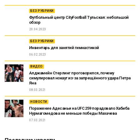
БЕЗ РУБРИКИ
Футбольный центр CityFootball Тульская: небольшой
обзор
20.04.2023
БЕЗ РУБРИКИ
Инвентарь для занятий гимнастикой
06.02.2023
ВИДЕО
Алджамейн Стерлинг проговорился, почему
симулировал нокаут из-за запрещённого удара Петра
Яна
08.03.2021
НОВОСТИ
Поражение Адесаньи на UFC 259 порадовало Хабиба
Нурмагомедова не меньше победы Махачева
07.03.2021