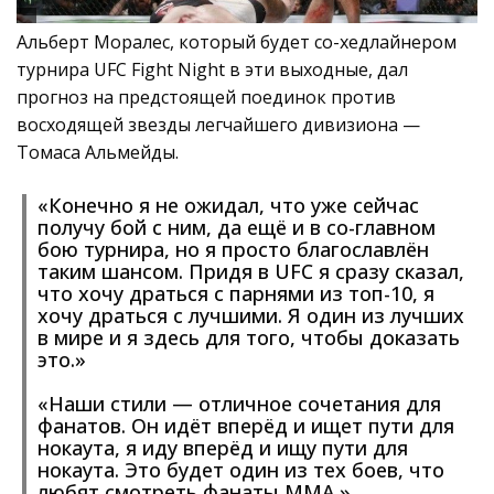
Альберт Моралес, который будет со-хедлайнером
турнира UFC Fight Night в эти выходные, дал
прогноз на предстоящей поединок против
восходящей звезды легчайшего дивизиона —
Томаса Альмейды.
«Конечно я не ожидал, что уже сейчас
получу бой с ним, да ещё и в со-главном
бою турнира, но я просто благославлён
таким шансом. Придя в UFC я сразу сказал,
что хочу драться с парнями из топ-10, я
хочу драться с лучшими. Я один из лучших
в мире и я здесь для того, чтобы доказать
это.»
«Наши стили — отличное сочетания для
фанатов. Он идёт вперёд и ищет пути для
нокаута, я иду вперёд и ищу пути для
нокаута. Это будет один из тех боев, что
любят смотреть фанаты ММА.»