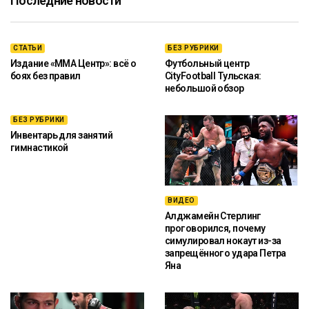
Последние новости
СТАТЬИ
БЕЗ РУБРИКИ
Издание «ММА Центр»: всё о
Футбольный центр
боях без правил
CityFootball Тульская:
небольшой обзор
БЕЗ РУБРИКИ
Инвентарь для занятий
гимнастикой
ВИДЕО
Алджамейн Стерлинг
проговорился, почему
симулировал нокаут из-за
запрещённого удара Петра
Яна