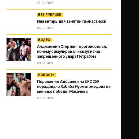
20.04.2023
БЕЗ РУБРИКИ
Инвентарь для занятий гимнастикой
06.02.2023
ВИДЕО
Алджамейн Стерлинг проговорился,
почему симулировал нокаут из-за
запрещённого удара Петра Яна
08.03.2021
НОВОСТИ
Поражение Адесаньи на UFC 259
порадовало Хабиба Нурмагомедова не
меньше победы Махачева
07.03.2021