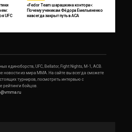
тики
«Fedor Team шарашкина контора»:
чем:
Почему ученикам Фёдора Емельяненко
оя UFC
навсегда закрыт путь в ACA
 единоборств, UFC, Bellator, Fight Nights, M-1, ACB.
е новости из мира ММА. На сайте вы всегда сможете
стоящих турниров, посмотреть интервью с
е рейтинги бойцов.
fo@vmma.ru