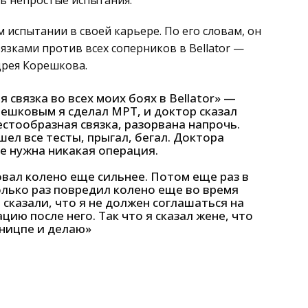
ь непростые испытания.
 испытании в своей карьере. По его словам, он
зками против всех соперников в Bellator —
дрея Корешкова.
 связка во всех моих боях в Bellator» —
решковым я сделал МРТ, и доктор сказал
естообразная связка, разорвана напрочь.
шел все тесты, прыгал, бегал. Доктора
 не нужна никакая операция.
вал колено еще сильнее. Потом еще раз в
олько раз повредил колено еще во время
сказали, что я не должен соглашаться на
цию после него. Так что я сказал жене, что
иницпе и делаю»