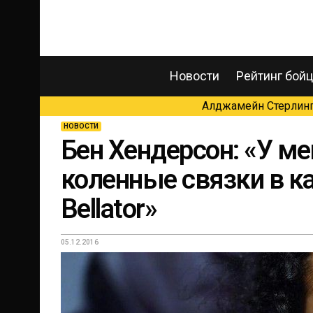
Новости
Рейтинг бой
Алджамейн Стерлинг 
НОВОСТИ
Бен Хендерсон: «У м
коленные связки в к
Bellator»
05.12.2016