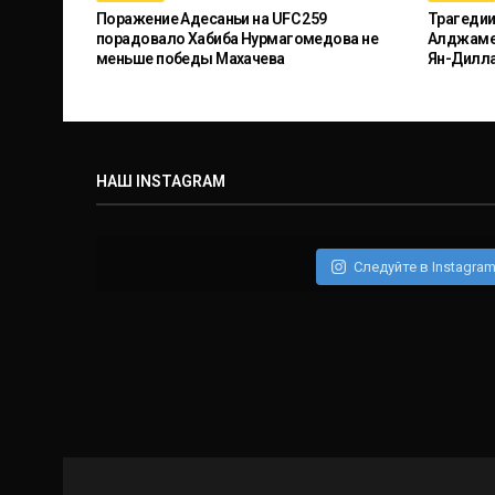
Поражение Адесаньи на UFC 259
Трагедии
порадовало Хабиба Нурмагомедова не
Алджамей
меньше победы Махачева
Ян-Дилл
НАШ INSTAGRAM
Следуйте в Instagra