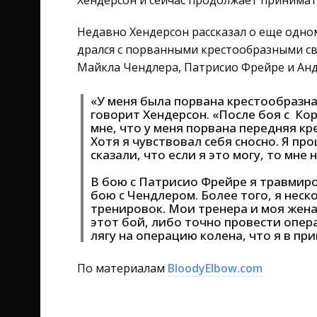
Хендерсон и сейчас продолжает принимат
Недавно Хендерсон рассказал о еще одном
дрался с порванными крестообразными свя
Майкла Чендлера, Патрисио Фрейре и Ан
«У меня была порвана крестообразная
говорит Хендерсон. «После боя с Ко
мне, что у меня порвана передняя кр
Хотя я чувствовал себя сносно. Я про
сказали, что если я это могу, то мне
В бою с Патрисио Фрейре я травмиро
бою с Чендлером. Более того, я неск
тренировок. Мои тренера и моя жена 
этот бой, либо точно провести опера
лягу на операцию колена, что я в пр
По материалам
BloodyElbow.com