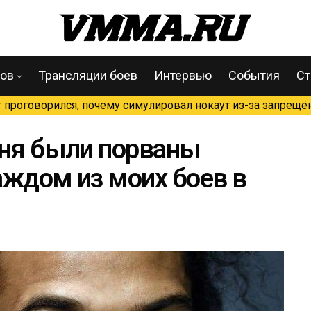
цов
Трансляции боев
Интервью
События
Ст
проговорился, почему симулировал нокаут из-за запрещён
еня были порваны
аждом из моих боев в