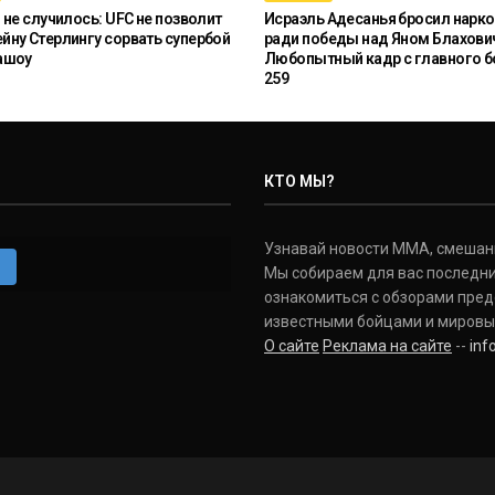
 не случилось: UFC не позволит
Исраэль Адесанья бросил нарко
ну Стерлингу сорвать супербой
ради победы над Яном Блахови
ашоу
Любопытный кадр с главного б
259
КТО МЫ?
Узнавай новости ММА, смешанных
m
Мы собираем для вас последни
ознакомиться с обзорами пред
известными бойцами и мировы
О сайте
Реклама на сайте
--
in