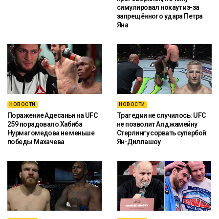
симулировал нокаут из-за
запрещённого удара Петра
Яна
НОВОСТИ
НОВОСТИ
Поражение Адесаньи на UFC
Трагедии не случилось: UFC
259 порадовало Хабиба
не позволит Алджамейну
Нурмагомедова не меньше
Стерлингу сорвать супербой
победы Махачева
Ян-Диллашоу