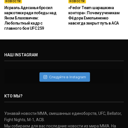
НОВОСТИ
НОВОСТИ
Исраэль Адесанья бросил
«Fedor Team шарашкина
наркотики ради победы над
контора»: Почему ученикам
Яном Блаховичем:
Фёдора Емельяненко
Любопытный кадр с
навсегда закрыт путь в ACA
главного боя UFC 259
НАШ INSTAGRAM
Следуйте в Instagram
КТО МЫ?
Узнавай новости ММА, смешанных единоборств, UFC, Bellator,
Fight Nights, M-1, ACB.
Мы собираем для вас последние новости из мира ММА. На