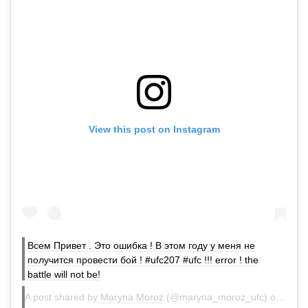
View this post on Instagram
Всем Привет . Это ошибка ! В этом году у меня не
получится провести бой ! #ufc207 #ufc !!! error ! the
battle will not be!
A post shared by
Maryna Moroz
(@maryna_moroz_ufc) on
Dec 