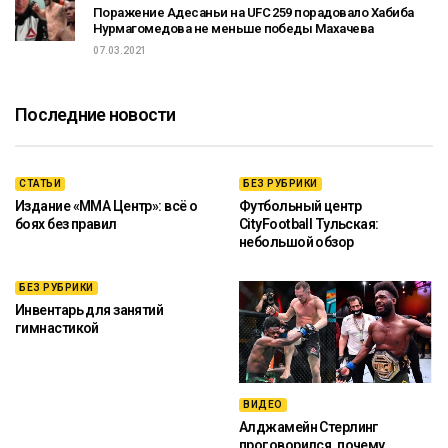
Поражение Адесаньи на UFC 259 порадовало Хабиба
Нурмагомедова не меньше победы Махачева
07.03.2021
Последние новости
СТАТЬИ
БЕЗ РУБРИКИ
Издание «ММА Центр»: всё о
Футбольный центр
боях без правил
CityFootball Тульская:
небольшой обзор
БЕЗ РУБРИКИ
Инвентарь для занятий
гимнастикой
ВИДЕО
Алджамейн Стерлинг
проговорился, почему