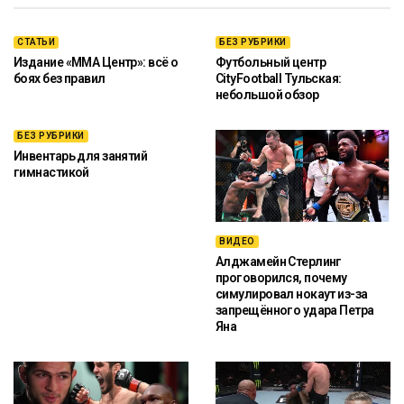
СТАТЬИ
БЕЗ РУБРИКИ
Издание «ММА Центр»: всё о
Футбольный центр
боях без правил
CityFootball Тульская:
небольшой обзор
БЕЗ РУБРИКИ
Инвентарь для занятий
гимнастикой
ВИДЕО
Алджамейн Стерлинг
проговорился, почему
симулировал нокаут из-за
запрещённого удара Петра
Яна