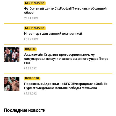
БЕЗ РУБРИКИ
Футбольный центр CityFootball Тульская: небольшой
обзор
20.04.2023
БЕЗ РУБРИКИ
Инвентарь для занятий гимнастикой
06.02.2023
ВИДЕО
Алджамейн Стерлинг проговорился, почему
симулировал нокаут из-за запрещённого удара Петра
Яна
08.03.2021
НОВОСТИ
Поражение Адесаньи на UFC 259 порадовало Хабиба
Нурмагомедова не меньше победы Махачева
07.03.2021
Последние новости