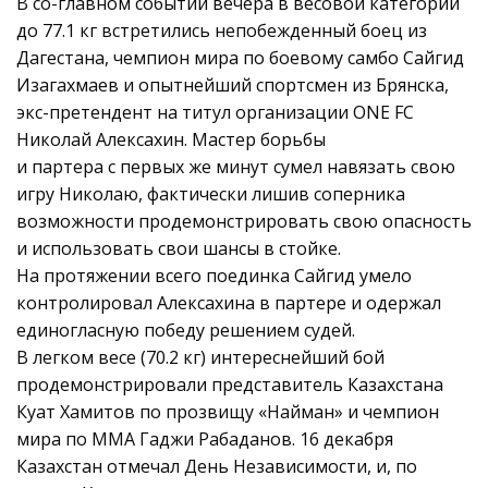
В со-главном событии вечера в весовой категории
до 77.1 кг встретились непобежденный боец из
Дагестана, чемпион мира по боевому самбо Сайгид
Изагахмаев и опытнейший спортсмен из Брянска,
экс-претендент на титул организации ONE FC
Николай Алексахин. Мастер борьбы
и партера с первых же минут сумел навязать свою
игру Николаю, фактически лишив соперника
возможности продемонстрировать свою опасность
и использовать свои шансы в стойке.
На протяжении всего поединка Сайгид умело
контролировал Алексахина в партере и одержал
единогласную победу решением судей.
В легком весе (70.2 кг) интереснейший бой
продемонстрировали представитель Казахстана
Куат Хамитов по прозвищу «Найман» и чемпион
мира по ММА Гаджи Рабаданов. 16 декабря
Казахстан отмечал День Независимости, и, по