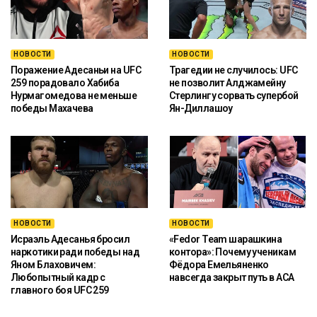
НОВОСТИ
НОВОСТИ
Поражение Адесаньи на UFC
Трагедии не случилось: UFC
259 порадовало Хабиба
не позволит Алджамейну
Нурмагомедова не меньше
Стерлингу сорвать супербой
победы Махачева
Ян-Диллашоу
НОВОСТИ
НОВОСТИ
Исраэль Адесанья бросил
«Fedor Team шарашкина
наркотики ради победы над
контора»: Почему ученикам
Яном Блаховичем:
Фёдора Емельяненко
Любопытный кадр с
навсегда закрыт путь в ACA
главного боя UFC 259