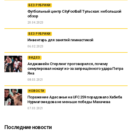
БЕЗ РУБРИКИ
Футбольный центр CityFootball Тульская: небольшой
обзор
20.04.2023
БЕЗ РУБРИКИ
Инвентарь для занятий гимнастикой
06.02.2023
ВИДЕО
Алджамейн Стерлинг проговорился, почему
симулировал нокаут из-за запрещённого удара Петра
Яна
08.03.2021
НОВОСТИ
Поражение Адесаньи на UFC 259 порадовало Хабиба
Нурмагомедова не меньше победы Махачева
07.03.2021
Последние новости