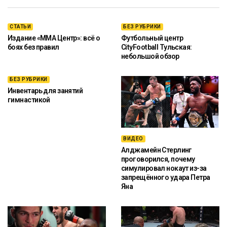
СТАТЬИ
БЕЗ РУБРИКИ
Издание «ММА Центр»: всё о
Футбольный центр
боях без правил
CityFootball Тульская:
небольшой обзор
БЕЗ РУБРИКИ
Инвентарь для занятий
гимнастикой
ВИДЕО
Алджамейн Стерлинг
проговорился, почему
симулировал нокаут из-за
запрещённого удара Петра
Яна