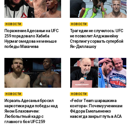
НОВОСТИ
НОВОСТИ
Поражение Адесаньи на UFC
Трагедии не случилось: UFC
259 порадовало Хабиба
не позволит Алджамейну
Нурмагомедова не меньше
Стерлингу сорвать супербой
победы Махачева
Ян-Диллашоу
НОВОСТИ
НОВОСТИ
Исраэль Адесанья бросил
«Fedor Team шарашкина
наркотики ради победы над
контора»: Почему ученикам
Яном Блаховичем:
Фёдора Емельяненко
Любопытный кадр с
навсегда закрыт путь в ACA
главного боя UFC 259