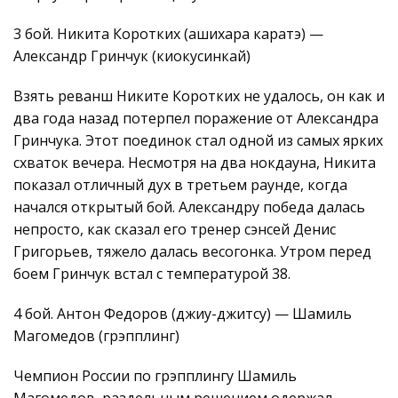
3 бой. Никита Коротких (ашихара каратэ) —
Александр Гринчук (киокусинкай)
Взять реванш Никите Коротких не удалось, он как и
два года назад потерпел поражение от Александра
Гринчука. Этот поединок стал одной из самых ярких
схваток вечера. Несмотря на два нокдауна, Никита
показал отличный дух в третьем раунде, когда
начался открытый бой. Александру победа далась
непросто, как сказал его тренер сэнсей Денис
Григорьев, тяжело далась весогонка. Утром перед
боем Гринчук встал с температурой 38.
4 бой. Антон Федоров (джиу-джитсу) — Шамиль
Магомедов (грэпплинг)
Чемпион России по грэпплингу Шамиль
Магомедов, раздельным решением одержал