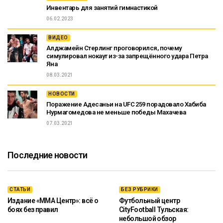
Инвентарь для занятий гимнастикой
06.02.2023
ВИДЕО
Алджамейн Стерлинг проговорился, почему
симулировал нокаут из-за запрещённого удара Петра
Яна
08.03.2021
НОВОСТИ
Поражение Адесаньи на UFC 259 порадовало Хабиба
Нурмагомедова не меньше победы Махачева
07.03.2021
Последние новости
СТАТЬИ
БЕЗ РУБРИКИ
Издание «ММА Центр»: всё о
Футбольный центр
боях без правил
CityFootball Тульская:
небольшой обзор