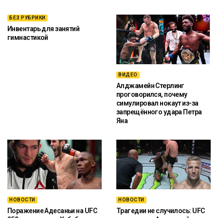
БЕЗ РУБРИКИ
Инвентарь для занятий
гимнастикой
ВИДЕО
Алджамейн Стерлинг
проговорился, почему
симулировал нокаут из-за
запрещённого удара Петра
Яна
НОВОСТИ
НОВОСТИ
Поражение Адесаньи на UFC
Трагедии не случилось: UFC