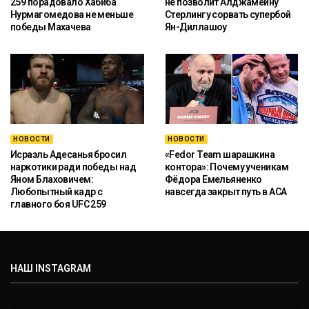
259 порадовало Хабиба
не позволит Алджамейну
Нурмагомедова не меньше
Стерлингу сорвать супербой
победы Махачева
Ян-Диллашоу
НОВОСТИ
НОВОСТИ
Исраэль Адесанья бросил
«Fedor Team шарашкина
наркотики ради победы над
контора»: Почему ученикам
Яном Блаховичем:
Фёдора Емельяненко
Любопытный кадр с
навсегда закрыт путь в ACA
главного боя UFC 259
НАШ INSTAGRAM