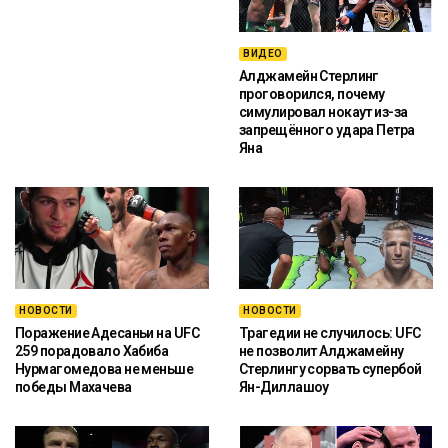
ВИДЕО
Алджамейн Стерлинг
проговорился, почему
симулировал нокаут из-за
запрещённого удара Петра
Яна
НОВОСТИ
НОВОСТИ
Поражение Адесаньи на UFC
Трагедии не случилось: UFC
259 порадовало Хабиба
не позволит Алджамейну
Нурмагомедова не меньше
Стерлингу сорвать супербой
победы Махачева
Ян-Диллашоу