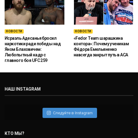
НОВОСТИ
НОВОСТИ
Исраэль Адесанья бросил
«Fedor Team шарашкина
наркотики ради победы над
контора»: Почему ученикам
Яном Блаховичем:
Фёдора Емельяненко
Любопытный кадр с
навсегда закрыт путь в ACA
главного боя UFC 259
НАШ INSTAGRAM
Следуйте в Instagram
КТО МЫ?