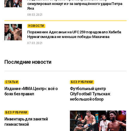
симулировал нокаут из-за запрещённого удара Петра
Яна
08.03.2021
НОВОСТИ
Поражение Адесаньи на UFC 259 порадовало Хабиба
Нурмагомедова не меньше победы Махачева
07.03.2021
Последние новости
СТАТЬИ
БЕЗ РУБРИКИ
Издание «ММА Центр»: всё о
Футбольный центр
боях без правил
CityFootball Тульская:
небольшой обзор
БЕЗ РУБРИКИ
Инвентарь для занятий
гимнастикой