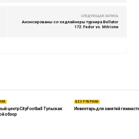
СЛЕДУЮЩАЯ ЗАПИСЬ
Анонсированы со-хедлайнеры турнира Bellator
172: Fedor vs. Mitrione
ИКИ
БЕЗ РУБРИКИ
й центр CityFootball Тульская:
Инвентарь для занятий гимнаст
ой обзор