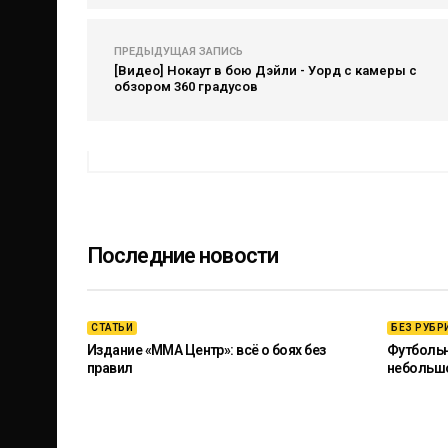
ПРЕДЫДУЩАЯ ЗАПИСЬ
[Видео] Нокаут в бою Дэйли - Уорд с камеры с
обзором 360 градусов
Последние новости
СТАТЬИ
БЕЗ РУБР
Издание «ММА Центр»: всё о боях без
Футбольны
правил
небольш