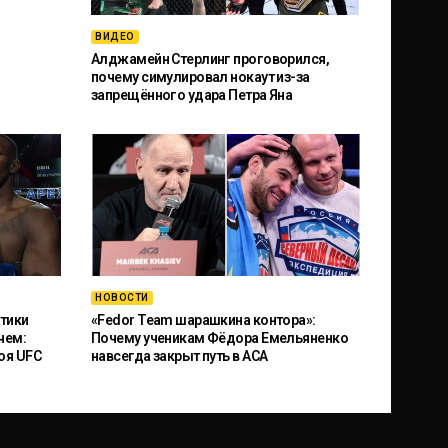
ВИДЕО
Алджамейн Стерлинг проговорился,
почему симулировал нокаут из-за
запрещённого удара Петра Яна
НОВОСТИ
тики
«Fedor Team шарашкина контора»:
чем:
Почему ученикам Фёдора Емельяненко
оя UFC
навсегда закрыт путь в ACA