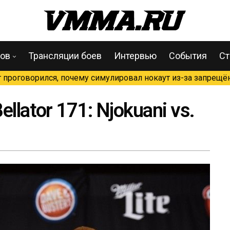
цов
Трансляции боев
Интервью
События
Ст
проговорился, почему симулировал нокаут из-за запрещён
llator 171: Njokuani vs.