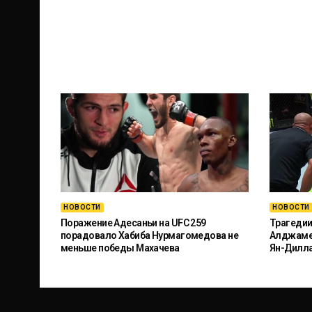
НОВОСТИ
НОВОСТИ
Поражение Адесаньи на UFC 259
Трагедии
порадовало Хабиба Нурмагомедова не
Алджамей
меньше победы Махачева
Ян-Дилл