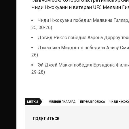
главном бою которого встретились ярки
Чиди Нжокуани и ветеран UFC Мелвин Ги
Чиди Нжокуани победил Мелвина Гиллард
25, 30-26)
Дэвид Риклс победил Аарона Дэрроу техн
Джессика Миддлтон победила Алису Смит
26)
Эй Джей Макки победил Брэндона Филлип
29-28)
МЕТКИ
МЕЛВИН ГИЛЛАРД
ПЕРВАЯ ПОЛОСА
ЧИДИ НЖОК
ПОДЕЛИТЬСЯ