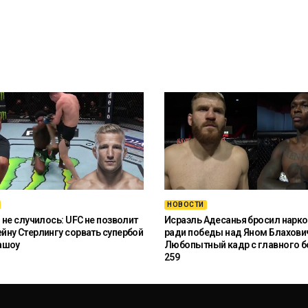
НОВОСТИ
 не случилось: UFC не позволит
Исраэль Адесанья бросил нарко
ну Стерлингу сорвать супербой
ради победы над Яном Блахови
ашоу
Любопытный кадр с главного б
259