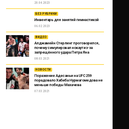
20.04.2023
БЕЗ РУБРИКИ
Инвентарь для занятий гимнастикой
06.02.2023
ВИДЕО
Алджамейн Стерлинг проговорился,
почему симулировал нокаут из-за
запрещённого удара Петра Яна
08.03.2021
НОВОСТИ
Поражение Адесаньи на UFC 259
порадовало Хабиба Нурмагомедова не
меньше победы Махачева
07.03.2021