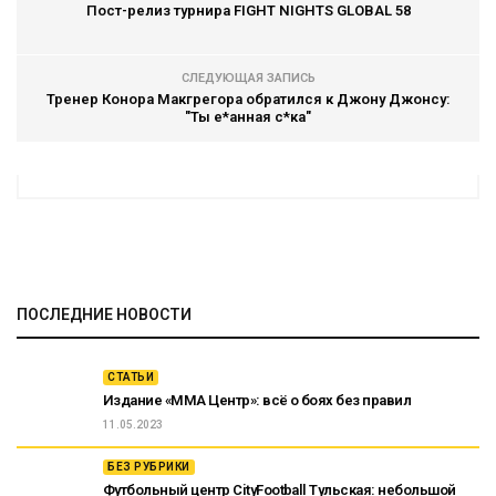
Пост-релиз турнира FIGHT NIGHTS GLOBAL 58
СЛЕДУЮЩАЯ ЗАПИСЬ
Тренер Конора Макгрегора обратился к Джону Джонсу:
"Ты е*анная с*ка"
ПОСЛЕДНИЕ НОВОСТИ
СТАТЬИ
Издание «ММА Центр»: всё о боях без правил
11.05.2023
БЕЗ РУБРИКИ
Футбольный центр CityFootball Тульская: небольшой