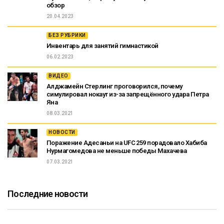
обзор
20.04.2023
БЕЗ РУБРИКИ
Инвентарь для занятий гимнастикой
06.02.2023
ВИДЕО
Алджамейн Стерлинг проговорился, почему
симулировал нокаут из-за запрещённого удара Петра
Яна
08.03.2021
НОВОСТИ
Поражение Адесаньи на UFC 259 порадовало Хабиба
Нурмагомедова не меньше победы Махачева
07.03.2021
Последние новости