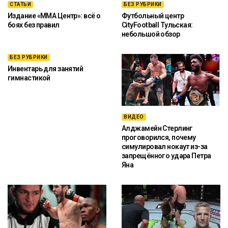
СТАТЬИ
БЕЗ РУБРИКИ
Издание «ММА Центр»: всё о
Футбольный центр
боях без правил
CityFootball Тульская:
небольшой обзор
БЕЗ РУБРИКИ
Инвентарь для занятий
гимнастикой
ВИДЕО
Алджамейн Стерлинг
проговорился, почему
симулировал нокаут из-за
запрещённого удара Петра
Яна