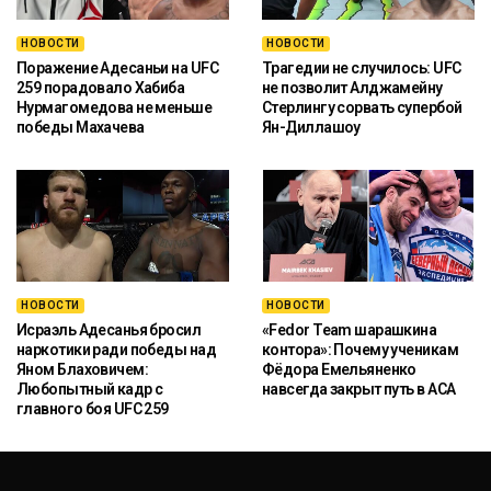
НОВОСТИ
НОВОСТИ
Поражение Адесаньи на UFC
Трагедии не случилось: UFC
259 порадовало Хабиба
не позволит Алджамейну
Нурмагомедова не меньше
Стерлингу сорвать супербой
победы Махачева
Ян-Диллашоу
НОВОСТИ
НОВОСТИ
Исраэль Адесанья бросил
«Fedor Team шарашкина
наркотики ради победы над
контора»: Почему ученикам
Яном Блаховичем:
Фёдора Емельяненко
Любопытный кадр с
навсегда закрыт путь в ACA
главного боя UFC 259