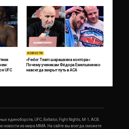
НОВОСТИ
тики
«Fedor Team шарашкина контора»:
чем:
Почему ученикам Фёдора Емельяненко
оя UFC
навсегда закрыт путь в ACA
 единоборств, UFC, Bellator, Fight Nights, M-1, ACB.
е новости из мира ММА. На сайте вы всегда сможете