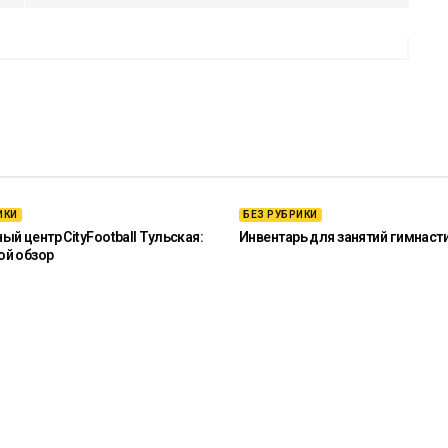
ИКИ
БЕЗ РУБРИКИ
й центр CityFootball Тульская:
Инвентарь для занятий гимнаст
ой обзор