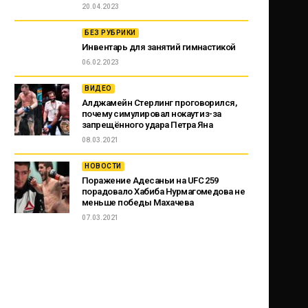
20.04.2023
БЕЗ РУБРИКИ
Инвентарь для занятий гимнастикой
06.02.2023
ВИДЕО
Алджамейн Стерлинг проговорился,
почему симулировал нокаут из-за
запрещённого удара Петра Яна
08.03.2021
НОВОСТИ
Поражение Адесаньи на UFC 259
порадовало Хабиба Нурмагомедова не
меньше победы Махачева
07.03.2021