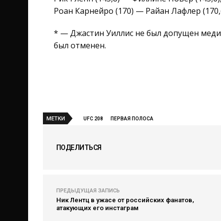
Роан Карнейро (170) — Райан Лафлер (170,6
* — Джастин Уиллис не был допущен меди
был отменен.
МЕТКИ
UFC 208
ПЕРВАЯ ПОЛОСА
ПОДЕЛИТЬСЯ
ПРЕДЫДУЩАЯ ЗАПИСЬ
Ник Лентц в ужасе от российских фанатов,
атакующих его инстаграм