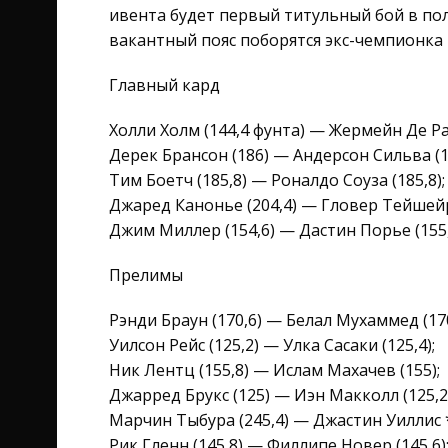
ивента будет первый титульный бой в пол
вакантный пояс поборятся экс-чемпионка 
Главный кард
Холли Холм (144,4 фунта) — Жермейн Де Ра
Дерек Брансон (186) — Андерсон Сильва (1
Тим Боетч (185,8) — Роналдо Соуза (185,8);
Джаред Канонье (204,4) — Гловер Тейшейра
Джим Миллер (154,6) — Дастин Порье (155,
Прелимы
Рэнди Браун (170,6) — Белал Мухаммед (170
Уилсон Рейс (125,2) — Улка Сасаки (125,4);
Ник Лентц (155,8) — Ислам Махачев (155);
Джарред Брукс (125) — Иэн Макколл (125,2)
Марчин Тыбура (245,4) — Джастин Уиллис 
Рик Гленн (145,8) — Филлипе Новер (145,6)