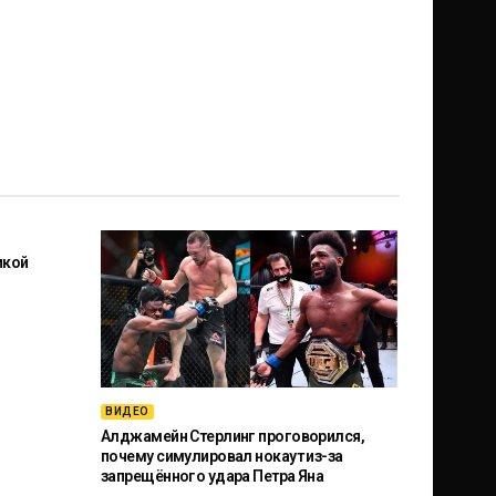
икой
ВИДЕО
Алджамейн Стерлинг проговорился,
почему симулировал нокаут из-за
запрещённого удара Петра Яна