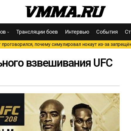
цов
Трансляции боев
Интервью
События
Ст
проговорился, почему симулировал нокаут из-за запрещён
ьного взвешивания UFC