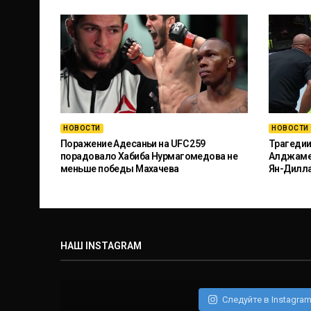
НОВОСТИ
НОВОСТИ
Поражение Адесаньи на UFC 259
Трагедии
порадовало Хабиба Нурмагомедова не
Алджамей
меньше победы Махачева
Ян-Дилл
НАШ INSTAGRAM
Следуйте в Instagra