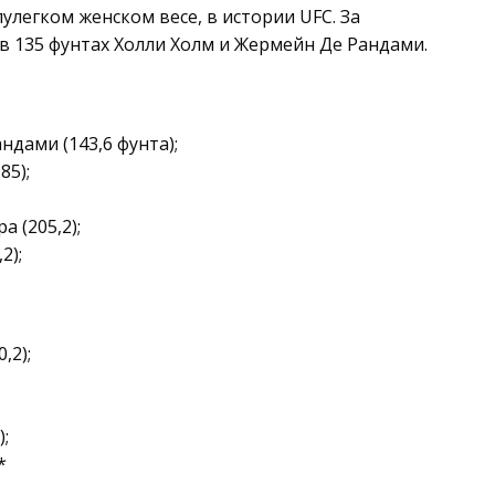
улегком женском весе, в истории UFC. За
в 135 фунтах Холли Холм и Жермейн Де Рандами.
ндами (143,6 фунта);
85);
 (205,2);
2);
,2);
;
*
;