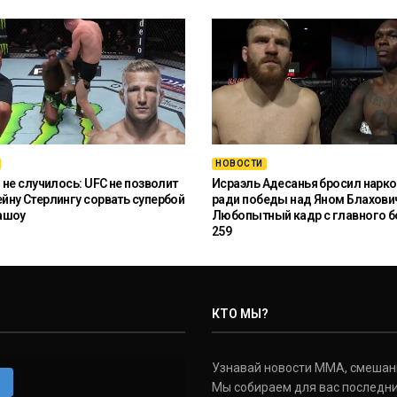
НОВОСТИ
 не случилось: UFC не позволит
Исраэль Адесанья бросил нарко
ну Стерлингу сорвать супербой
ради победы над Яном Блахови
ашоу
Любопытный кадр с главного б
259
КТО МЫ?
Узнавай новости ММА, смешанных
m
Мы собираем для вас последни