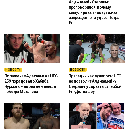
Алджамейн Стерлинг
проговорился, почему
симулировал нокаут из-за
запрещённого удара Петра
Яна
НОВОСТИ
НОВОСТИ
Поражение Адесаньи на UFC
Трагедии не случилось: UFC
259 порадовало Хабиба
не позволит Алджамейну
Нурмагомедова не меньше
Стерлингу сорвать супербой
победы Махачева
Ян-Диллашоу