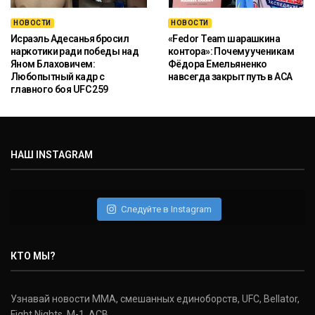
НОВОСТИ
НОВОСТИ
Исраэль Адесанья бросил
«Fedor Team шарашкина
наркотики ради победы над
контора»: Почему ученикам
Яном Блаховичем:
Фёдора Емельяненко
Любопытный кадр с
навсегда закрыт путь в ACA
главного боя UFC 259
НАШ INSTAGRAM
Следуйте в Instagram
КТО МЫ?
Узнавай новости ММА, смешанных единоборств, UFC, Bellator,
Fight Nights, M-1, ACB.