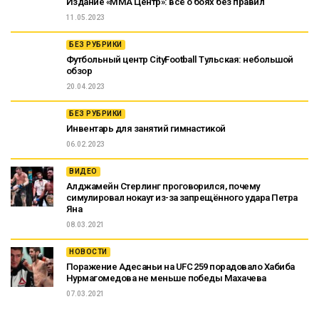
Издание «ММА Центр»: всё о боях без правил
11.05.2023
БЕЗ РУБРИКИ
Футбольный центр CityFootball Тульская: небольшой
обзор
20.04.2023
БЕЗ РУБРИКИ
Инвентарь для занятий гимнастикой
06.02.2023
ВИДЕО
Алджамейн Стерлинг проговорился, почему
симулировал нокаут из-за запрещённого удара Петра
Яна
08.03.2021
НОВОСТИ
Поражение Адесаньи на UFC 259 порадовало Хабиба
Нурмагомедова не меньше победы Махачева
07.03.2021