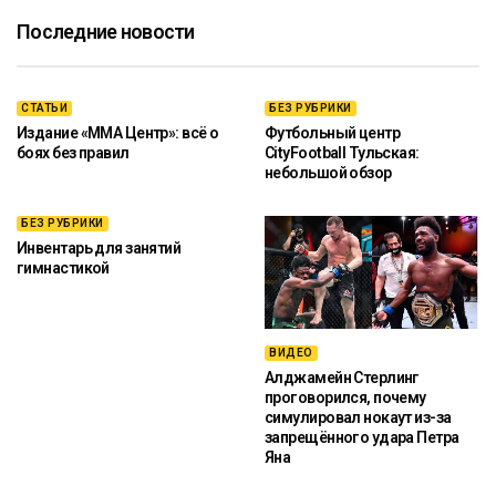
Последние новости
СТАТЬИ
БЕЗ РУБРИКИ
Издание «ММА Центр»: всё о
Футбольный центр
боях без правил
CityFootball Тульская:
небольшой обзор
БЕЗ РУБРИКИ
Инвентарь для занятий
гимнастикой
ВИДЕО
Алджамейн Стерлинг
проговорился, почему
симулировал нокаут из-за
запрещённого удара Петра
Яна