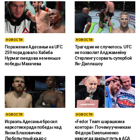
НОВОСТИ
НОВОСТИ
Поражение Адесаньи на UFC
Трагедии не случилось: UFC
259 порадовало Хабиба
не позволит Алджамейну
Нурмагомедова не меньше
Стерлингу сорвать супербой
победы Махачева
Ян-Диллашоу
НОВОСТИ
НОВОСТИ
Исраэль Адесанья бросил
«Fedor Team шарашкина
наркотики ради победы над
контора»: Почему ученикам
Яном Блаховичем:
Фёдора Емельяненко
Любопытный кадр с
навсегда закрыт путь в ACA