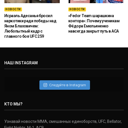
НОВОСТИ
НОВОСТИ
Исраэль Адесанья бросил
«Fedor Team шарашкина
наркотики ради победы над
контора»: Почему ученикам
Яном Блаховичем:
Фёдора Емельяненко
Любопытный кадр с
навсегда закрыт путь в ACA
главного боя UFC 259
НАШ INSTAGRAM
Следуйте в Instagram
КТО МЫ?
Узнавай новости ММА, смешанных единоборств, UFC, Bellator,
Fight Nights, M-1, ACB.