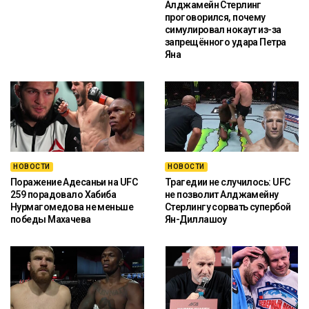
Алджамейн Стерлинг
проговорился, почему
симулировал нокаут из-за
запрещённого удара Петра
Яна
НОВОСТИ
НОВОСТИ
Поражение Адесаньи на UFC
Трагедии не случилось: UFC
259 порадовало Хабиба
не позволит Алджамейну
Нурмагомедова не меньше
Стерлингу сорвать супербой
победы Махачева
Ян-Диллашоу