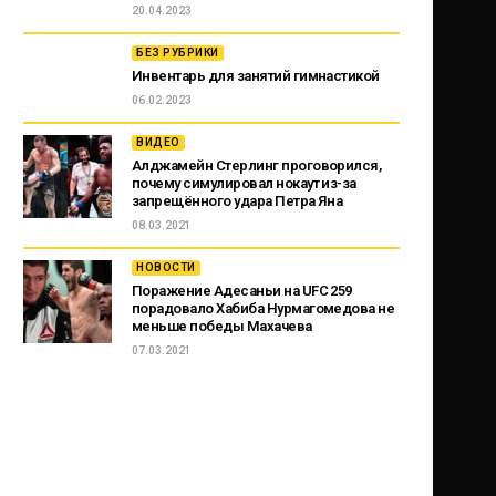
20.04.2023
БЕЗ РУБРИКИ
Инвентарь для занятий гимнастикой
06.02.2023
ВИДЕО
Алджамейн Стерлинг проговорился,
почему симулировал нокаут из-за
запрещённого удара Петра Яна
08.03.2021
НОВОСТИ
Поражение Адесаньи на UFC 259
порадовало Хабиба Нурмагомедова не
меньше победы Махачева
07.03.2021