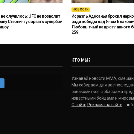
НОВОСТИ
 не случилось: UFC не позволит
Исраэль Адесанья бросил нарко
ну Стерлингу сорвать супербой
ради победы над Яном Блахови
ашоу
Любопытный кадр с главного б
259
КТО МЫ?
Узнавай новости ММА, смешанных
m
Мы собираем для вас последни
ознакомиться с обзорами пред
известными бойцами и мировы
О сайте
Реклама на сайте
--
in