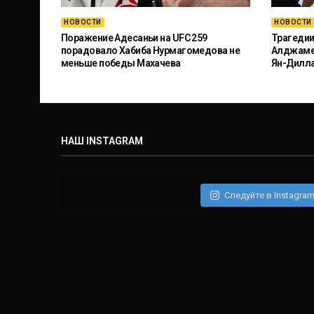
НОВОСТИ
НОВОСТИ
Поражение Адесаньи на UFC 259
Трагедии
порадовало Хабиба Нурмагомедова не
Алджамей
меньше победы Махачева
Ян-Дилл
НАШ INSTAGRAM
Следуйте в Instagra