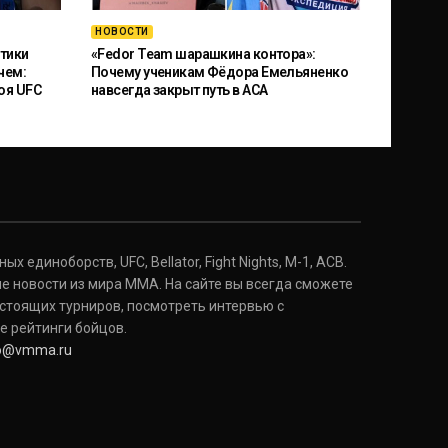
НОВОСТИ
тики
«Fedor Team шарашкина контора»:
чем:
Почему ученикам Фёдора Емельяненко
оя UFC
навсегда закрыт путь в ACA
 единоборств, UFC, Bellator, Fight Nights, M-1, ACB.
е новости из мира ММА. На сайте вы всегда сможете
стоящих турниров, посмотреть интервью с
е рейтинги бойцов.
fo@vmma.ru