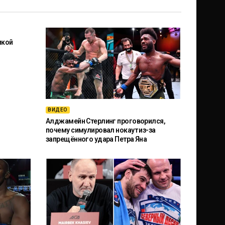
икой
ВИДЕО
Алджамейн Стерлинг проговорился,
почему симулировал нокаут из-за
запрещённого удара Петра Яна