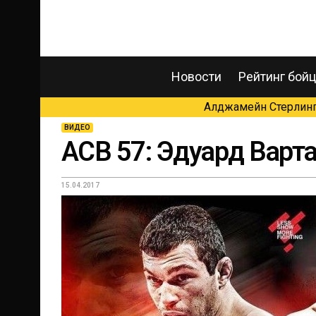
Новости
Рейтинг бой
Алджамейн Стерлинг 
ВИДЕО
ACB 57: Эдуард Варт
15.04.2017