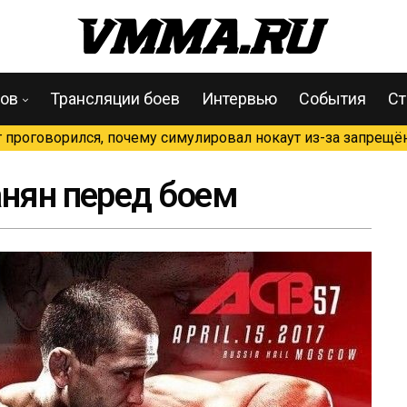
цов
Трансляции боев
Интервью
События
Ст
проговорился, почему симулировал нокаут из-за запрещён
анян перед боем