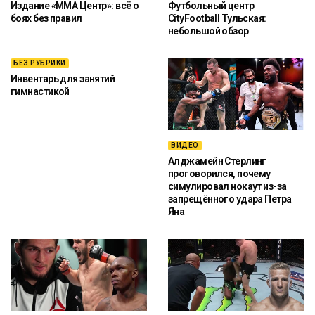
Издание «ММА Центр»: всё о
Футбольный центр
боях без правил
CityFootball Тульская:
небольшой обзор
БЕЗ РУБРИКИ
Инвентарь для занятий
гимнастикой
ВИДЕО
Алджамейн Стерлинг
проговорился, почему
симулировал нокаут из-за
запрещённого удара Петра
Яна