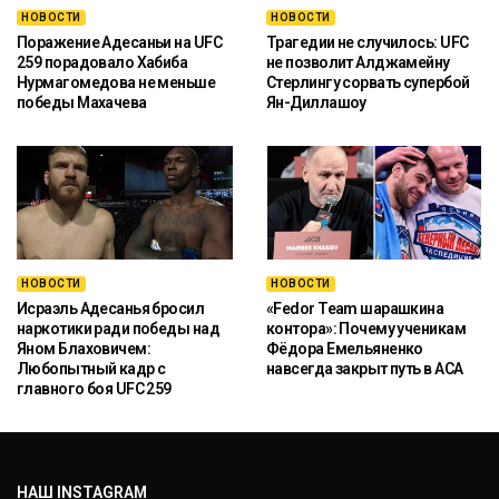
НОВОСТИ
НОВОСТИ
Поражение Адесаньи на UFC
Трагедии не случилось: UFC
259 порадовало Хабиба
не позволит Алджамейну
Нурмагомедова не меньше
Стерлингу сорвать супербой
победы Махачева
Ян-Диллашоу
НОВОСТИ
НОВОСТИ
Исраэль Адесанья бросил
«Fedor Team шарашкина
наркотики ради победы над
контора»: Почему ученикам
Яном Блаховичем:
Фёдора Емельяненко
Любопытный кадр с
навсегда закрыт путь в ACA
главного боя UFC 259
НАШ INSTAGRAM