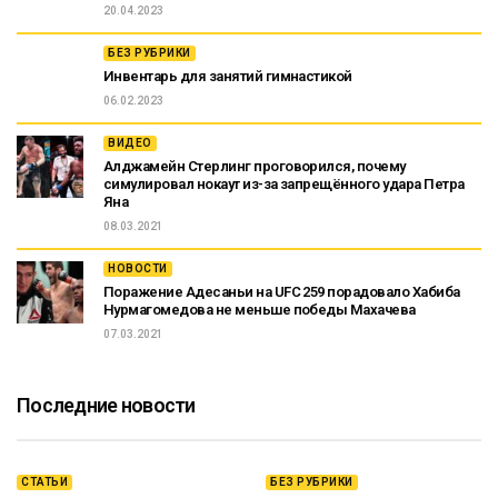
20.04.2023
БЕЗ РУБРИКИ
Инвентарь для занятий гимнастикой
06.02.2023
ВИДЕО
Алджамейн Стерлинг проговорился, почему
симулировал нокаут из-за запрещённого удара Петра
Яна
08.03.2021
НОВОСТИ
Поражение Адесаньи на UFC 259 порадовало Хабиба
Нурмагомедова не меньше победы Махачева
07.03.2021
Последние новости
СТАТЬИ
БЕЗ РУБРИКИ