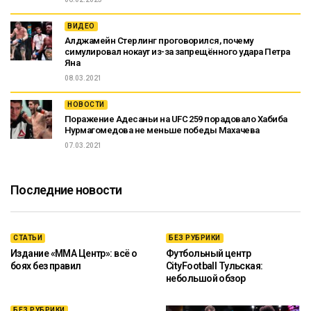
ВИДЕО
Алджамейн Стерлинг проговорился, почему
симулировал нокаут из-за запрещённого удара Петра
Яна
08.03.2021
НОВОСТИ
Поражение Адесаньи на UFC 259 порадовало Хабиба
Нурмагомедова не меньше победы Махачева
07.03.2021
Последние новости
СТАТЬИ
БЕЗ РУБРИКИ
Издание «ММА Центр»: всё о
Футбольный центр
боях без правил
CityFootball Тульская:
небольшой обзор
БЕЗ РУБРИКИ