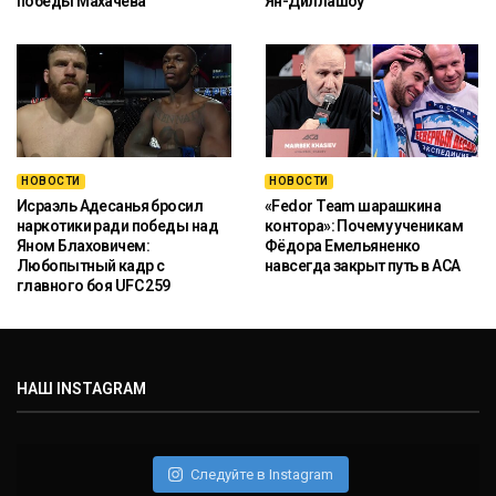
победы Махачева
Ян-Диллашоу
НОВОСТИ
НОВОСТИ
Исраэль Адесанья бросил
«Fedor Team шарашкина
наркотики ради победы над
контора»: Почему ученикам
Яном Блаховичем:
Фёдора Емельяненко
Любопытный кадр с
навсегда закрыт путь в ACA
главного боя UFC 259
НАШ INSTAGRAM
Следуйте в Instagram