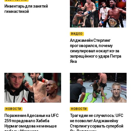
Инвентарь для занятий
гимнастикой
ВИДЕО
Алджамейн Стерлинг
проговорился, почему
симулировал нокаут из-за
запрещённого удара Петра
Яна
НОВОСТИ
НОВОСТИ
Поражение Адесаньи на UFC
Трагедии не случилось: UFC
259 порадовало Хабиба
не позволит Алджамейну
Нурмагомедова не меньше
Стерлингу сорвать супербой