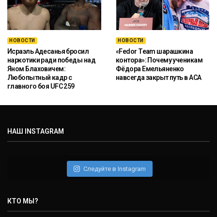
НОВОСТИ
НОВОСТИ
Исраэль Адесанья бросил
«Fedor Team шарашкина
наркотики ради победы над
контора»: Почему ученикам
Яном Блаховичем:
Фёдора Емельяненко
Любопытный кадр с
навсегда закрыт путь в ACA
главного боя UFC 259
НАШ INSTAGRAM
Следуйте в Instagram
КТО МЫ?