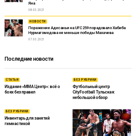
Яна
08.03.2021
НОВОСТИ
Поражение Адесаньи на UFC 259 порадовало Хабиба
Нурмагомедова не меньше победы Махачева
07.03.2021
Последние новости
СТАТЬИ
БЕЗ РУБРИКИ
Издание «ММА Центр»: всё о
Футбольный центр
боях без правил
CityFootball Тульская:
небольшой обзор
БЕЗ РУБРИКИ
Инвентарь для занятий
гимнастикой