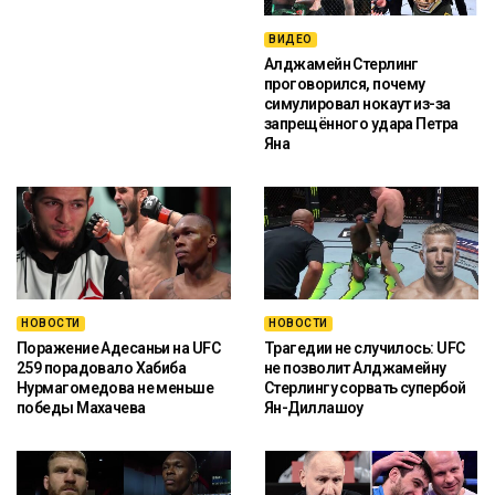
ВИДЕО
Алджамейн Стерлинг
проговорился, почему
симулировал нокаут из-за
запрещённого удара Петра
Яна
НОВОСТИ
НОВОСТИ
Поражение Адесаньи на UFC
Трагедии не случилось: UFC
259 порадовало Хабиба
не позволит Алджамейну
Нурмагомедова не меньше
Стерлингу сорвать супербой
победы Махачева
Ян-Диллашоу