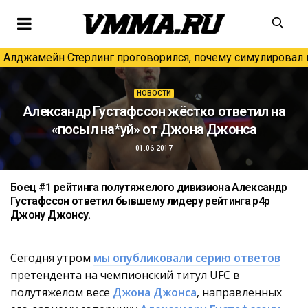
Алджамейн Стерлинг проговорился, почему симулировал н
НОВОСТИ
Александр Густафссон жёстко ответил на
«посыл на*уй» от Джона Джонса
01.06.2017
Боец #1 рейтинга полутяжелого дивизиона Александр
Густафссон ответил бывшему лидеру рейтинга p4p
Джону Джонсу.
Сегодня утром
мы опубликовали серию ответов
претендента на чемпионский титул UFC в
полутяжелом весе
Джона Джонса
, направленных