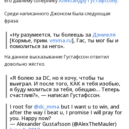
его давнему сопернику
Александру Густафссону
.
Среди написанного Джонсом была следующая
фраза:
«Ну разумеется, ты болеешь за
Дэниеля
[Кормье, прим.
vmma.ru
], Гас, ты мог бы и
помолиться за него».
На данное высказывание Густафссон ответил
довольно жёстко.
«Я болею за DC, но я хочу, чтобы ты
выиграл. И после того, КАК я тебя изобью,
я буду молиться за тебя, обещаю… Теперь
счастлив?», — написал Густафссон.
I root for
@dc_mma
but I want u to win, and
after the way I beat u, I promise I will pray for
you. Happy now?
— Alexander Gustafsson (@AlexTheMauler)