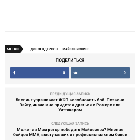
МЕТКИ
ДЭН ХЕНДЕРСОН
МАЙКЛ БИСПИНГ
ПОДЕЛИТЬСЯ
0
0
ПРЕДЫДУЩАЯ ЗАПИСЬ
Биспинг упрашивает ЖСП возобновить бой: Позвони
Вайту, иначе мне придется драться с Ромеро или
Уиттакером
СЛЕДУЮЩАЯ ЗАПИСЬ
Может ли Макгрегор победить Мэйвезера? Мнение
бойцов ММА, выступавших в профессиональном боксе