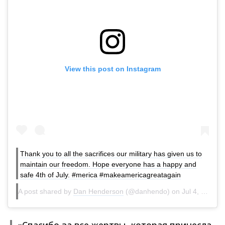
View this post on Instagram
Thank you to all the sacrifices our military has given us to
maintain our freedom. Hope everyone has a happy and
safe 4th of July. #merica #makeamericagreatagain
A post shared by
Dan Henderson
(@danhendo) on
Jul 4, 2017 at 1:14pm PDT
«Спасибо за все жертвы, которая принесла