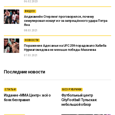
06.02.2023
ВИДЕО
Алджамейн Стерлинг проговорился, почему
симулировал нокаут из-за запрещённого удара Петра
Яна
08.03.2021
НОВОСТИ
Поражение Адесаньи на UFC 259 порадовало Хабиба
Нурмагомедова не меньше победы Махачева
07.03.2021
Последние новости
СТАТЬИ
БЕЗ РУБРИКИ
Издание «ММА Центр»: всё о
Футбольный центр
боях без правил
CityFootball Тульская:
небольшой обзор