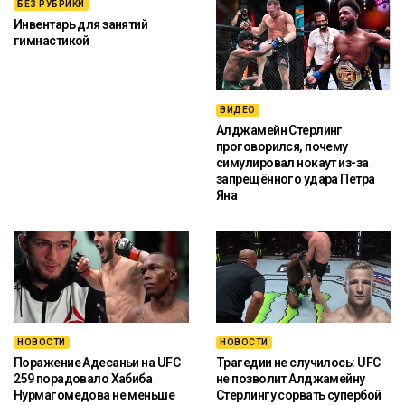
БЕЗ РУБРИКИ
Инвентарь для занятий
гимнастикой
ВИДЕО
Алджамейн Стерлинг
проговорился, почему
симулировал нокаут из-за
запрещённого удара Петра
Яна
НОВОСТИ
НОВОСТИ
Поражение Адесаньи на UFC
Трагедии не случилось: UFC
259 порадовало Хабиба
не позволит Алджамейну
Нурмагомедова не меньше
Стерлингу сорвать супербой