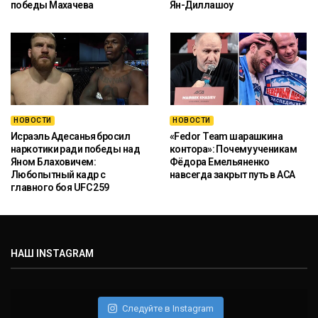
победы Махачева
Ян-Диллашоу
НОВОСТИ
НОВОСТИ
Исраэль Адесанья бросил
«Fedor Team шарашкина
наркотики ради победы над
контора»: Почему ученикам
Яном Блаховичем:
Фёдора Емельяненко
Любопытный кадр с
навсегда закрыт путь в ACA
главного боя UFC 259
НАШ INSTAGRAM
Следуйте в Instagram