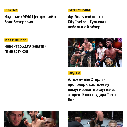
СТАТЬИ
БЕЗ РУБРИКИ
Издание «ММА Центр»: всё о
Футбольный центр
боях без правил
CityFootball Тульская:
небольшой обзор
БЕЗ РУБРИКИ
Инвентарь для занятий
гимнастикой
ВИДЕО
Алджамейн Стерлинг
проговорился, почему
симулировал нокаут из-за
запрещённого удара Петра
Яна