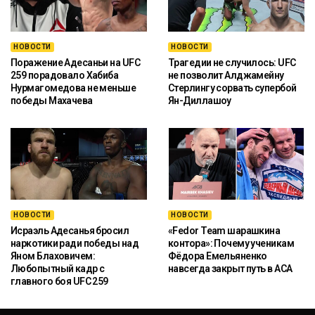
НОВОСТИ
НОВОСТИ
Поражение Адесаньи на UFC
Трагедии не случилось: UFC
259 порадовало Хабиба
не позволит Алджамейну
Нурмагомедова не меньше
Стерлингу сорвать супербой
победы Махачева
Ян-Диллашоу
НОВОСТИ
НОВОСТИ
Исраэль Адесанья бросил
«Fedor Team шарашкина
наркотики ради победы над
контора»: Почему ученикам
Яном Блаховичем:
Фёдора Емельяненко
Любопытный кадр с
навсегда закрыт путь в ACA
главного боя UFC 259