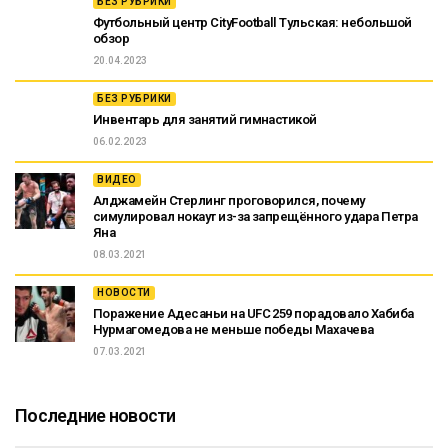
БЕЗ РУБРИКИ
Футбольный центр CityFootball Тульская: небольшой
обзор
20.04.2023
БЕЗ РУБРИКИ
Инвентарь для занятий гимнастикой
06.02.2023
ВИДЕО
Алджамейн Стерлинг проговорился, почему
симулировал нокаут из-за запрещённого удара Петра
Яна
08.03.2021
НОВОСТИ
Поражение Адесаньи на UFC 259 порадовало Хабиба
Нурмагомедова не меньше победы Махачева
07.03.2021
Последние новости