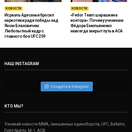
НОВОСТИ
НОВОСТИ
Исраэль Адесанья бросил
«Fedor Team шарашкина
наркотики ради победы над
контора»: Почему ученикам
Яном Блаховичем:
Фёдора Емельяненко
Любопытный кадр с
навсегда закрыт путь в ACA
главного боя UFC 259
НАШ INSTAGRAM
Следуйте в Instagram
КТО МЫ?
Узнавай новости ММА, смешанных единоборств, UFC, Bellator,
Fight Nights, M-1, ACB.