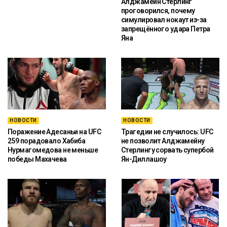
Алджамейн Стерлинг
проговорился, почему
симулировал нокаут из-за
запрещённого удара Петра
Яна
НОВОСТИ
НОВОСТИ
Поражение Адесаньи на UFC
Трагедии не случилось: UFC
259 порадовало Хабиба
не позволит Алджамейну
Нурмагомедова не меньше
Стерлингу сорвать супербой
победы Махачева
Ян-Диллашоу