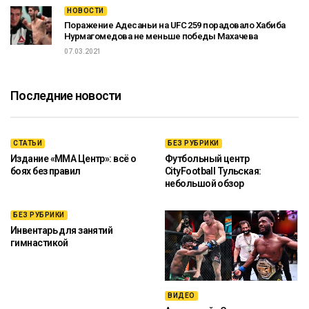
НОВОСТИ
Поражение Адесаньи на UFC 259 порадовало Хабиба
Нурмагомедова не меньше победы Махачева
07.03.2021
Последние новости
СТАТЬИ
БЕЗ РУБРИКИ
Издание «ММА Центр»: всё о
Футбольный центр
боях без правил
CityFootball Тульская:
небольшой обзор
БЕЗ РУБРИКИ
Инвентарь для занятий
гимнастикой
ВИДЕО