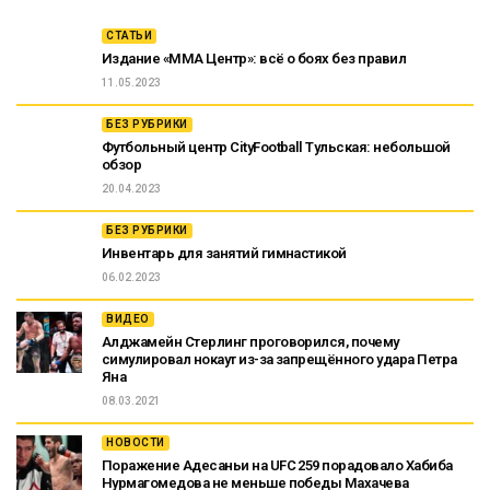
СТАТЬИ
Издание «ММА Центр»: всё о боях без правил
11.05.2023
БЕЗ РУБРИКИ
Футбольный центр CityFootball Тульская: небольшой
обзор
20.04.2023
БЕЗ РУБРИКИ
Инвентарь для занятий гимнастикой
06.02.2023
ВИДЕО
Алджамейн Стерлинг проговорился, почему
симулировал нокаут из-за запрещённого удара Петра
Яна
08.03.2021
НОВОСТИ
Поражение Адесаньи на UFC 259 порадовало Хабиба
Нурмагомедова не меньше победы Махачева