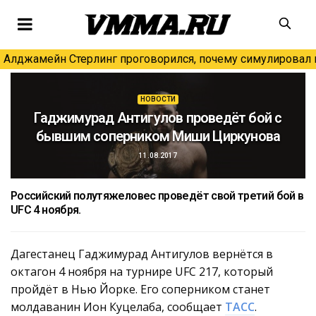
Алджамейн Стерлинг проговорился, почему симулировал н
НОВОСТИ
Гаджимурад Антигулов проведёт бой с
бывшим соперником Миши Циркунова
11.08.2017
Российский полутяжеловес проведёт свой третий бой в
UFC 4 ноября.
Дагестанец Гаджимурад Антигулов вернётся в
октагон 4 ноября на турнире UFC 217, который
пройдёт в Нью Йорке. Его соперником станет
молдаванин Ион Куцелаба, сообщает
ТАСС
.