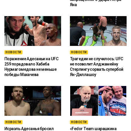
Яна
НОВОСТИ
НОВОСТИ
Поражение Адесаньи на UFC
Трагедии не случилось: UFC
259 порадовало Хабиба
не позволит Алджамейну
Нурмагомедова не меньше
Стерлингу сорвать супербой
победы Махачева
Ян-Диллашоу
НОВОСТИ
НОВОСТИ
Исраэль Адесанья бросил
«Fedor Team шарашкина