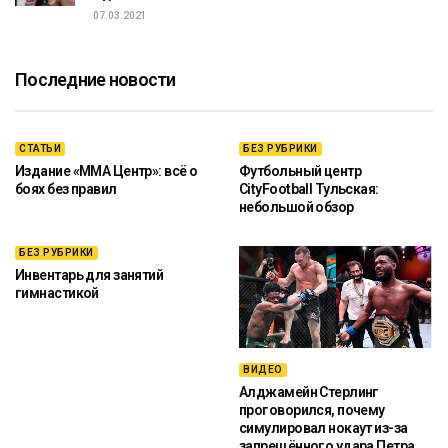
07.03.2021
Последние новости
СТАТЬИ
БЕЗ РУБРИКИ
Издание «ММА Центр»: всё о
Футбольный центр
боях без правил
CityFootball Тульская:
небольшой обзор
БЕЗ РУБРИКИ
Инвентарь для занятий
гимнастикой
ВИДЕО
Алджамейн Стерлинг
проговорился, почему
симулировал нокаут из-за
запрещённого удара Петра