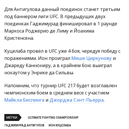
Для Антигулова данный поединок станет третьим
под баннером лиги UFC. В предыдущих двух
поединках Гаджимурад финишировал в 1 раунде
Маркоса Роджерио де Лиму и Йоахима
Кристенсена.
Куцелаба провёл в UFC уже 4 боя, чередуя победу с
поражениями. Ион проиграл
Мише Циркунову
и
Джареду Каннониру, а в крайнем бою выиграл
нокаутом у Энрике да Сильвы.
Напомним, что турнир UFC 217 будет возглавлен
чемпионским боем в среднем весе с участием
Майкла Биспинга
и
Джорджа Сэнт-Пьерра
.
МЕТКИ
ULTIMATE FIGHTING CHAMPIONSHIP
ГАДЖИМУРАД АНТИГУЛОВ
ИОН КУЦЕЛАБА