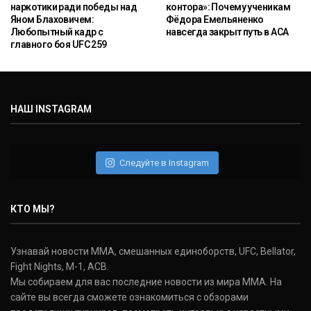
наркотики ради победы над
контора»: Почему ученикам
Яном Блаховичем:
Фёдора Емельяненко
Любопытный кадр с
навсегда закрыт путь в ACA
главного боя UFC 259
НАШ INSTAGRAM
Следуйте в Instagram
КТО МЫ?
Узнавай новости ММА, смешанных единоборств, UFC, Bellator,
Fight Nights, M-1, ACB.
Мы собираем для вас последние новости из мира ММА. На
сайте вы всегда сможете ознакомиться с обзорами