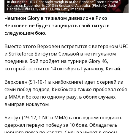
in during the UFC Fight Night weigh-in at the Brisbane Entertainment
Centre on December 6, 2013 in Brisbane, Australia. (Photo by Josh
Hedges/Zuffa LLC/Zuffa LLC via Getty Images)
Чемпион Glory в тяжелом дивизионе Рико
Верховен не будет защищать свой титул в
следующем бою.
Вместо этого Верховен встретится с ветераном UFC
и Strikeforce Бигфутом Сильвой в нетитульном
поединке. Бой пройдет на турнире Glory 46,
который состоится 14 октября в Гуанчжоу, Китай.
Верховен (51-10-1 в кикбоксинге) идет с серией из
семи побед подряд. Кикбоксер также пробовал себя
в ММА и боксе по одному разу, в обоих случаях
выиграв нокаутом.
Бигфут (19-12, 1 NC в MMA) в последнем поединке
одержал первую победу за 10 боев. Обладатель
черного пояса по каратэ, Сильва имеет в своем