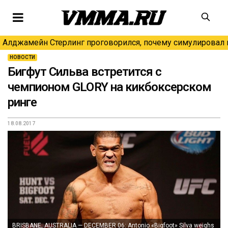
Алджамейн Стерлинг проговорился, почему симулировал н
НОВОСТИ
Бигфут Сильва встретится с
чемпионом GLORY на кикбоксерском
ринге
18.08.2017
BRISBANE, AUSTRALIA — DECEMBER 06: Antonio «Bigfoot» Silva weighs