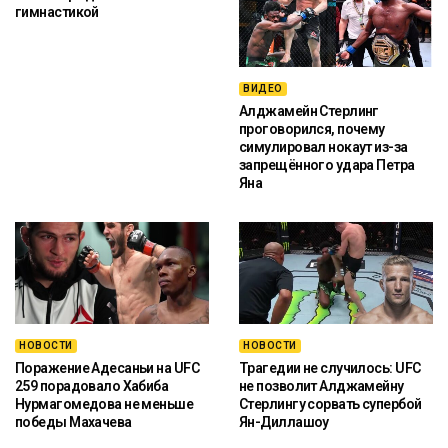
гимнастикой
ВИДЕО
Алджамейн Стерлинг
проговорился, почему
симулировал нокаут из-за
запрещённого удара Петра
Яна
НОВОСТИ
НОВОСТИ
Поражение Адесаньи на UFC
Трагедии не случилось: UFC
259 порадовало Хабиба
не позволит Алджамейну
Нурмагомедова не меньше
Стерлингу сорвать супербой
победы Махачева
Ян-Диллашоу