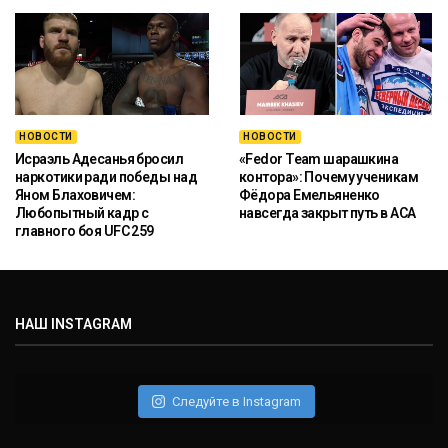
НОВОСТИ
НОВОСТИ
Исраэль Адесанья бросил
«Fedor Team шарашкина
наркотики ради победы над
контора»: Почему ученикам
Яном Блаховичем:
Фёдора Емельяненко
Любопытный кадр с
навсегда закрыт путь в ACA
главного боя UFC 259
НАШ INSTAGRAM
Следуйте в Instagram