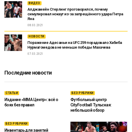
ВИДЕО
Алджамейн Стерлинг проговорился, почему
симулировал нокаут из-за запрещённого удара Петра
Яна
08.03.2021
НОВОСТИ
Поражение Адесаньи на UFC 259 порадовало Хабиба
Нурмагомедова не меньше победы Махачева
07.03.2021
Последние новости
СТАТЬИ
БЕЗ РУБРИКИ
Издание «ММА Центр»: всё о
Футбольный центр
боях без правил
CityFootball Тульская:
небольшой обзор
БЕЗ РУБРИКИ
Инвентарь для занятий