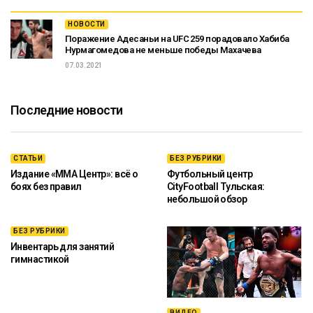
НОВОСТИ
Поражение Адесаньи на UFC 259 порадовало Хабиба
Нурмагомедова не меньше победы Махачева
07.03.2021
Последние новости
СТАТЬИ
БЕЗ РУБРИКИ
Издание «ММА Центр»: всё о
Футбольный центр
боях без правил
CityFootball Тульская:
небольшой обзор
БЕЗ РУБРИКИ
Инвентарь для занятий
гимнастикой
ВИДЕО