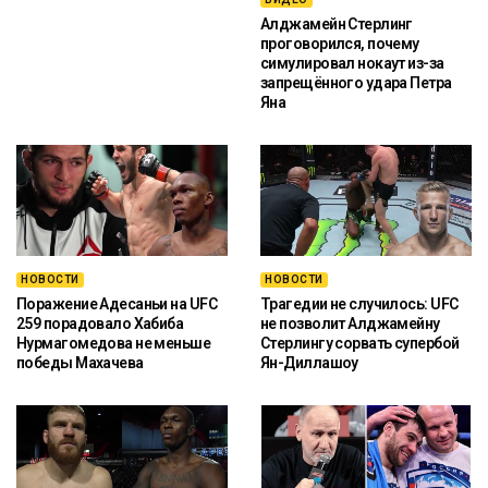
Алджамейн Стерлинг
проговорился, почему
симулировал нокаут из-за
запрещённого удара Петра
Яна
НОВОСТИ
НОВОСТИ
Поражение Адесаньи на UFC
Трагедии не случилось: UFC
259 порадовало Хабиба
не позволит Алджамейну
Нурмагомедова не меньше
Стерлингу сорвать супербой
победы Махачева
Ян-Диллашоу