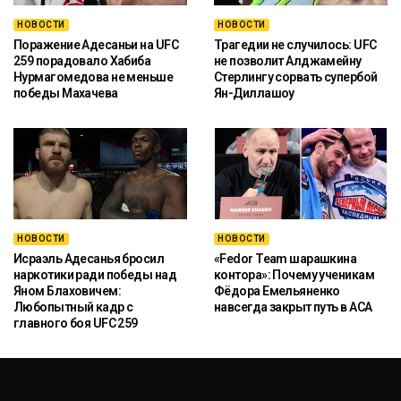
НОВОСТИ
НОВОСТИ
Поражение Адесаньи на UFC
Трагедии не случилось: UFC
259 порадовало Хабиба
не позволит Алджамейну
Нурмагомедова не меньше
Стерлингу сорвать супербой
победы Махачева
Ян-Диллашоу
НОВОСТИ
НОВОСТИ
Исраэль Адесанья бросил
«Fedor Team шарашкина
наркотики ради победы над
контора»: Почему ученикам
Яном Блаховичем:
Фёдора Емельяненко
Любопытный кадр с
навсегда закрыт путь в ACA
главного боя UFC 259