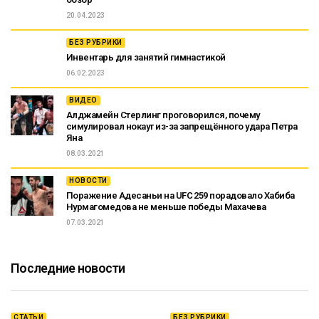
20.04.2023
БЕЗ РУБРИКИ
Инвентарь для занятий гимнастикой
06.02.2023
ВИДЕО
Алджамейн Стерлинг проговорился, почему
симулировал нокаут из-за запрещённого удара Петра
Яна
08.03.2021
НОВОСТИ
Поражение Адесаньи на UFC 259 порадовало Хабиба
Нурмагомедова не меньше победы Махачева
07.03.2021
Последние новости
СТАТЬИ
БЕЗ РУБРИКИ