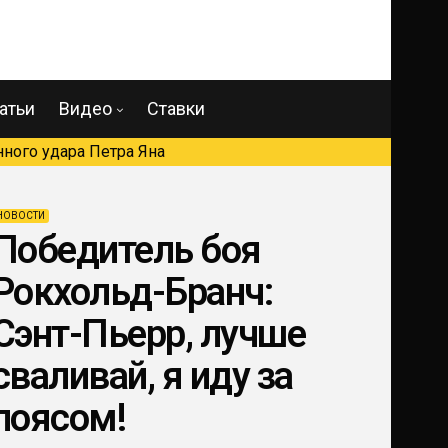
атьи
Видео
Ставки
ного удара Петра Яна
НОВОСТИ
Победитель боя
Рокхольд-Бранч:
Сэнт-Пьерр, лучше
сваливай, я иду за
поясом!