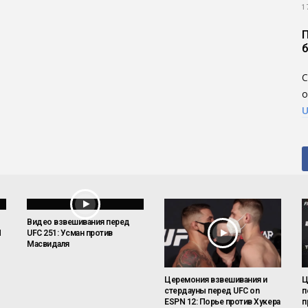
1
П
б
С
о
U
Видео взвешивания перед
N
UFC 251: Усман против
Масвидаля
Церемония взвешивания и
Ц
стердауны перед UFC on
п
ESPN 12: Порье против Хукера
п