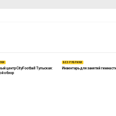
ИКИ
БЕЗ РУБРИКИ
й центр CityFootball Тульская:
Инвентарь для занятий гимнаст
ой обзор