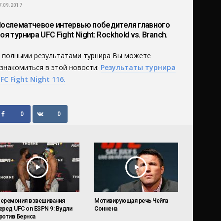
7.09.2017
ослематчевое интервью победителя главного
оя турнира UFC Fight Night: Rockhold vs. Branch.
 полными результатами турнира Вы можете
знакомиться в этой новости:
Результаты турнира
FC Fight Night 116.
0
0
еремония взвешивания
Мотивирующая речь Чейла
еред UFC on ESPN 9: Вудли
Соннена
ротив Бернса