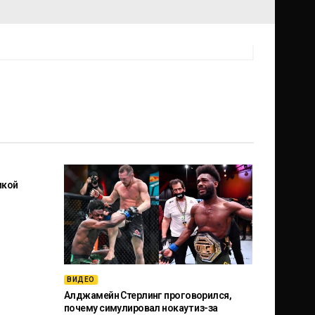
икой
ВИДЕО
Алджамейн Стерлинг проговорился,
почему симулировал нокаут из-за