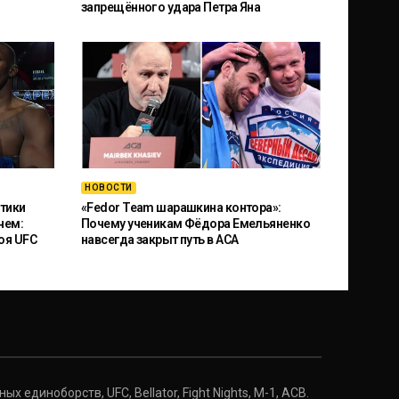
запрещённого удара Петра Яна
НОВОСТИ
тики
«Fedor Team шарашкина контора»:
чем:
Почему ученикам Фёдора Емельяненко
оя UFC
навсегда закрыт путь в ACA
 единоборств, UFC, Bellator, Fight Nights, M-1, ACB.