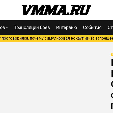
цов
Трансляции боев
Интервью
События
Ст
проговорился, почему симулировал нокаут из-за запрещён