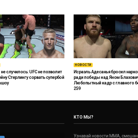
НОВОСТИ
 не случилось: UFC не позволит
Исраэль Адесанья бросил нарко
ну Стерлингу сорвать супербой
ради победы над Яном Блахови
ашоу
Любопытный кадр с главного б
259
КТО МЫ?
Узнавай новости ММА, смешанных