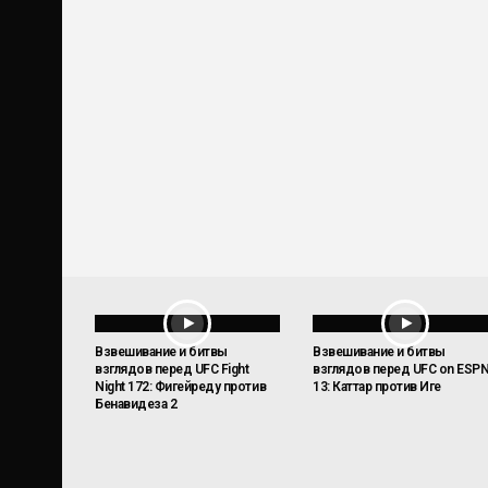
Взвешивание и битвы
Взвешивание и битвы
взглядов перед UFC Fight
взглядов перед UFC on ESP
Night 172: Фигейреду против
13: Каттар против Иге
Бенавидеза 2