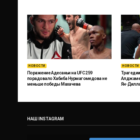
НОВОСТИ
НОВОСТИ
Поражение Адесаньи на UFC 259
Трагедии
порадовало Хабиба Нурмагомедова не
Алджамей
меньше победы Махачева
Ян-Дилл
НАШ INSTAGRAM