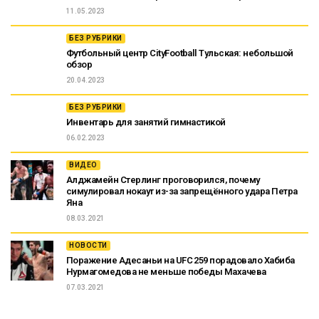
11.05.2023
БЕЗ РУБРИКИ
Футбольный центр CityFootball Тульская: небольшой
обзор
20.04.2023
БЕЗ РУБРИКИ
Инвентарь для занятий гимнастикой
06.02.2023
ВИДЕО
Алджамейн Стерлинг проговорился, почему
симулировал нокаут из-за запрещённого удара Петра
Яна
08.03.2021
НОВОСТИ
Поражение Адесаньи на UFC 259 порадовало Хабиба
Нурмагомедова не меньше победы Махачева
07.03.2021