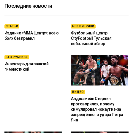
Последние новости
СТАТЬИ
БЕЗ РУБРИКИ
Издание «ММА Центр»: всё о
Футбольный центр
боях без правил
CityFootball Тульская:
небольшой обзор
БЕЗ РУБРИКИ
Инвентарь для занятий
гимнастикой
ВИДЕО
Алджамейн Стерлинг
проговорился, почему
симулировал нокаут из-за
запрещённого удара Петра
Яна