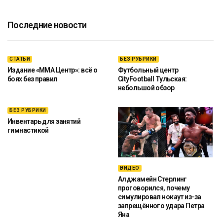
Последние новости
СТАТЬИ
БЕЗ РУБРИКИ
Издание «ММА Центр»: всё о
Футбольный центр
боях без правил
CityFootball Тульская:
небольшой обзор
БЕЗ РУБРИКИ
Инвентарь для занятий
гимнастикой
ВИДЕО
Алджамейн Стерлинг
проговорился, почему
симулировал нокаут из-за
запрещённого удара Петра
Яна