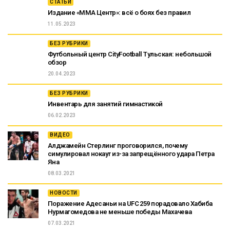
СТАТЬИ
Издание «ММА Центр»: всё о боях без правил
11.05.2023
БЕЗ РУБРИКИ
Футбольный центр CityFootball Тульская: небольшой
обзор
20.04.2023
БЕЗ РУБРИКИ
Инвентарь для занятий гимнастикой
06.02.2023
ВИДЕО
Алджамейн Стерлинг проговорился, почему
симулировал нокаут из-за запрещённого удара Петра
Яна
08.03.2021
НОВОСТИ
Поражение Адесаньи на UFC 259 порадовало Хабиба
Нурмагомедова не меньше победы Махачева
07.03.2021