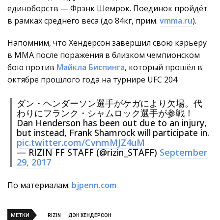
единоборств — Фрэнк Шемрок. Поединок пройдёт
в рамках среднего веса (до 84кг, прим.
vmma.ru
).
Напомним, что Хендерсон завершил свою карьеру
в ММА после поражения в близком чемпионском
бою против
Майкла Биспинга
, который прошёл в
октябре прошлого года на турнире UFC 204.
ダン・ヘンダーソン選手がケガにより欠場。代
わりにフランク・シャムロック選手が参戦！
Dan Henderson has been out due to an injury,
but instead, Frank Shamrock will participate in.
pic.twitter.com/CvnmMJZ4uM
— RIZIN FF STAFF (@rizin_STAFF)
September
29, 2017
По материалам:
bjpenn.com
МЕТКИ
RIZIN
ДЭН ХЕНДЕРСОН