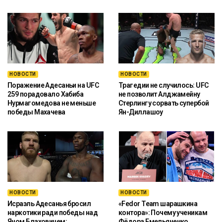
НОВОСТИ
НОВОСТИ
Поражение Адесаньи на UFC
Трагедии не случилось: UFC
259 порадовало Хабиба
не позволит Алджамейну
Нурмагомедова не меньше
Стерлингу сорвать супербой
победы Махачева
Ян-Диллашоу
НОВОСТИ
НОВОСТИ
Исраэль Адесанья бросил
«Fedor Team шарашкина
наркотики ради победы над
контора»: Почему ученикам
Яном Блаховичем:
Фёдора Емельяненко