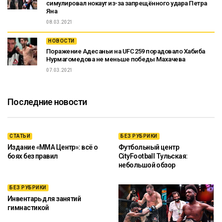
симулировал нокаут из-за запрещённого удара Петра
Яна
08.03.2021
НОВОСТИ
Поражение Адесаньи на UFC 259 порадовало Хабиба
Нурмагомедова не меньше победы Махачева
07.03.2021
Последние новости
СТАТЬИ
БЕЗ РУБРИКИ
Издание «ММА Центр»: всё о
Футбольный центр
боях без правил
CityFootball Тульская:
небольшой обзор
БЕЗ РУБРИКИ
Инвентарь для занятий
гимнастикой