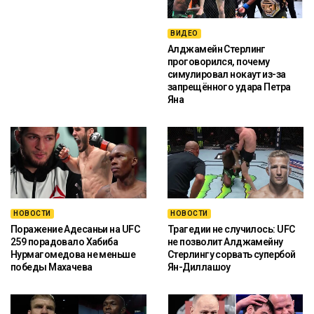
ВИДЕО
Алджамейн Стерлинг
проговорился, почему
симулировал нокаут из-за
запрещённого удара Петра
Яна
НОВОСТИ
НОВОСТИ
Поражение Адесаньи на UFC
Трагедии не случилось: UFC
259 порадовало Хабиба
не позволит Алджамейну
Нурмагомедова не меньше
Стерлингу сорвать супербой
победы Махачева
Ян-Диллашоу