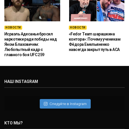
НОВОСТИ
НОВОСТИ
Исраэль Адесанья бросил
«Fedor Team шарашкина
наркотики ради победы над
контора»: Почему ученикам
Яном Блаховичем:
Фёдора Емельяненко
Любопытный кадр с
навсегда закрыт путь в ACA
главного боя UFC 259
НАШ INSTAGRAM
Следуйте в Instagram
КТО МЫ?