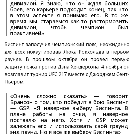
дивизион. Я знаю, что он ждал больших
боев, его карьере подходит конец, так что
в этом аспекте я понимаю его. В то же
время мы стараемся как-то растормозить
дивизион, чтобы чемпион был
поактивней»
Биспинг заполучил чемпионский пояс, неожиданно
для всех нокаутировав Люка Рокхольда в первом
раунде. В прошлом октябре он провел первую
защиту пояса против Дэна Хендерсона. 4 ноября он
возглавит турнир UFC 217 вместе с Джорджем Сент-
Пьером.
«Очень сложно сказать» — говорит
Брансон о том, кто победит в бою Биспинг
— GSP. «Я наверное выберу Биспинга. В
плане работы на очки, я наверное
поставлю на него. Хотя и GSP может
залежать его и использовать свой граунд
энд паунд. Но я все же выберу Биспинга»