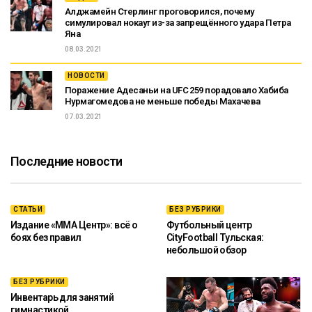
Алджамейн Стерлинг проговорился, почему
симулировал нокаут из-за запрещённого удара Петра
Яна
08.03.2021
НОВОСТИ
Поражение Адесаньи на UFC 259 порадовало Хабиба
Нурмагомедова не меньше победы Махачева
07.03.2021
Последние новости
СТАТЬИ
БЕЗ РУБРИКИ
Издание «ММА Центр»: всё о
Футбольный центр
боях без правил
CityFootball Тульская:
небольшой обзор
БЕЗ РУБРИКИ
Инвентарь для занятий
гимнастикой