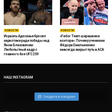
НОВОСТИ
НОВОСТИ
Исраэль Адесанья бросил
«Fedor Team шарашкина
наркотики ради победы над
контора»: Почему ученикам
Яном Блаховичем:
Фёдора Емельяненко
Любопытный кадр с
навсегда закрыт путь в ACA
главного боя UFC 259
НАШ INSTAGRAM
Следуйте в Instagram