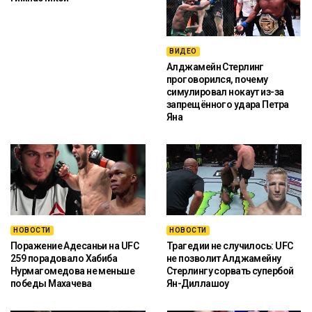
ВИДЕО
Алджамейн Стерлинг
проговорился, почему
симулировал нокаут из-за
запрещённого удара Петра
Яна
НОВОСТИ
НОВОСТИ
Поражение Адесаньи на UFC
Трагедии не случилось: UFC
259 порадовало Хабиба
не позволит Алджамейну
Нурмагомедова не меньше
Стерлингу сорвать супербой
победы Махачева
Ян-Диллашоу