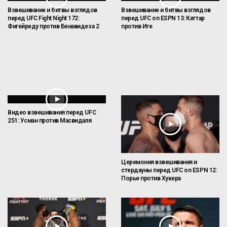
Взвешивание и битвы взглядов
Взвешивание и битвы взглядов
перед UFC Fight Night 172:
перед UFC on ESPN 13: Каттар
Фигейреду против Бенавидеза 2
против Иге
Видео взвешивания перед UFC
251: Усман против Масвидаля
Церемония взвешивания и
стердауны перед UFC on ESPN 12:
Порье против Хукера