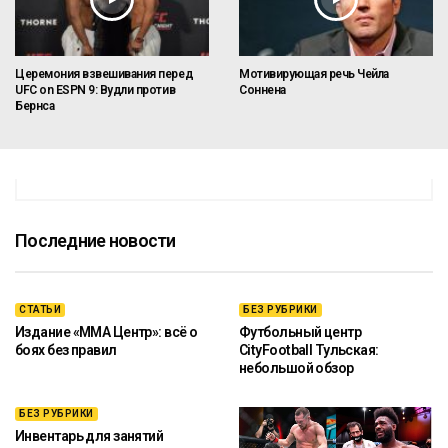
Церемония взвешивания перед
Мотивирующая речь Чейла
UFC on ESPN 9: Вудли против
Соннена
Бернса
Последние новости
СТАТЬИ
БЕЗ РУБРИКИ
Издание «ММА Центр»: всё о
Футбольный центр
боях без правил
CityFootball Тульская:
небольшой обзор
БЕЗ РУБРИКИ
Инвентарь для занятий