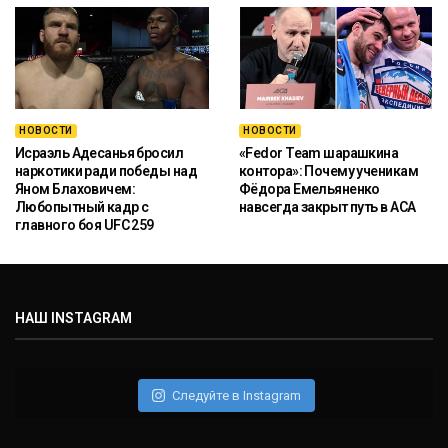
НОВОСТИ
НОВОСТИ
Исраэль Адесанья бросил
«Fedor Team шарашкина
наркотики ради победы над
контора»: Почему ученикам
Яном Блаховичем:
Фёдора Емельяненко
Любопытный кадр с
навсегда закрыт путь в ACA
главного боя UFC 259
НАШ INSTAGRAM
Следуйте в Instagram