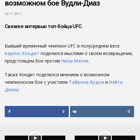
возможном бое Вудли-Диаз
22.11.2017
Свежее интервью топ-бойца UFC.
Бывший временный чемпион UFC в полусреднем весе
Карлос Кондит
поделился мыслями о своём возвращении,
предстоящем бое против
Нила Магни
.
Также Кондит поделился мнением о возможном
чемпионском бое с участием
Тайрона Вудли
и
Нэйта
Диаза
.
0
0