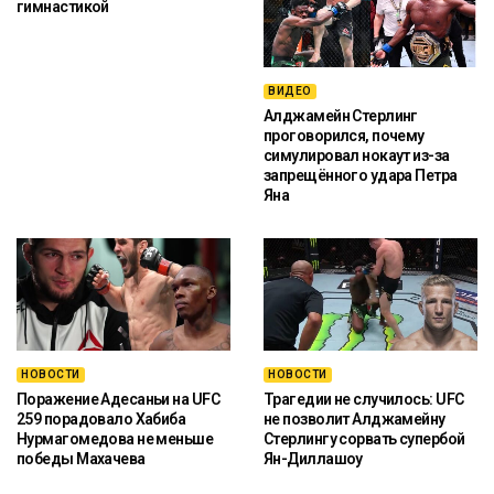
гимнастикой
ВИДЕО
Алджамейн Стерлинг
проговорился, почему
симулировал нокаут из-за
запрещённого удара Петра
Яна
НОВОСТИ
НОВОСТИ
Поражение Адесаньи на UFC
Трагедии не случилось: UFC
259 порадовало Хабиба
не позволит Алджамейну
Нурмагомедова не меньше
Стерлингу сорвать супербой
победы Махачева
Ян-Диллашоу